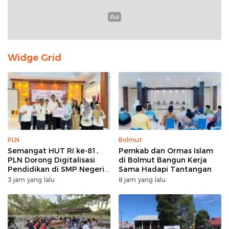
Widge Grid
PLN
Bolmut
Semangat HUT RI ke-81,
Pemkab dan Ormas Islam
PLN Dorong Digitalisasi
di Bolmut Bangun Kerja
Pendidikan di SMP Negeri
Sama Hadapi Tantangan
1 Palu Lewat Program TJSL
3 jam yang lalu
8 jam yang lalu