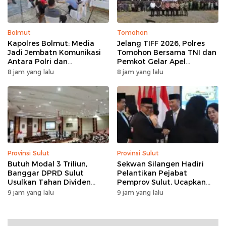
Bolmut
Tomohon
Kapolres Bolmut: Media
Jelang TIFF 2026, Polres
Jadi Jembatn Komunikasi
Tomohon Bersama TNI dan
Antara Polri dan
Pemkot Gelar Apel
Masyarakat
Kesiapan Pengamanan
8 jam yang lalu
8 jam yang lalu
Provinsi Sulut
Provinsi Sulut
Butuh Modal 3 Triliun,
Sekwan Silangen Hadiri
Banggar DPRD Sulut
Pelantikan Pejabat
Usulkan Tahan Dividen
Pemprov Sulut, Ucapkan
Rp79 Miliar untuk Perkuat
Selamat kepada Jahja
9 jam yang lalu
9 jam yang lalu
Modal
Rondonuwu