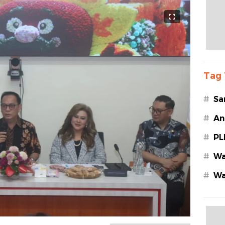
Tag 
#
Sa
#
An
#
PL
#
Wa
#
Wa
Az