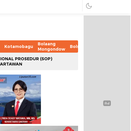
Bolaang
Kotamobagu
Bolsel
Bolmut
Boltim
B
Mongondow
IONAL PROSEDUR (SOP)
WARTAWAN