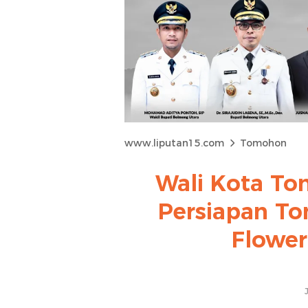
www.liputan15.com
Tomohon
Wali Kota T
Persiapan To
Flower