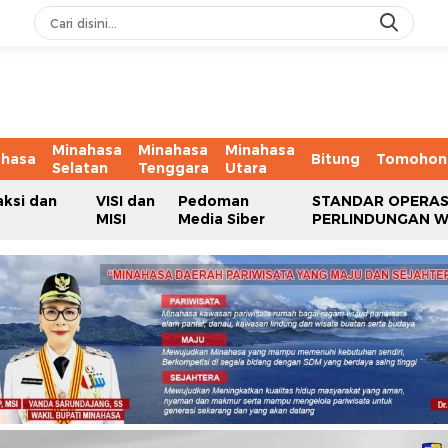
Minahasa
Minahasa
Minahasa
ahasa
Bitung
Tomohon
Selatan
Tenggara
Utara
aksi dan
VISI dan
Pedoman
STANDAR OPERAS
MISI
Media Siber
PERLINDUNGAN 