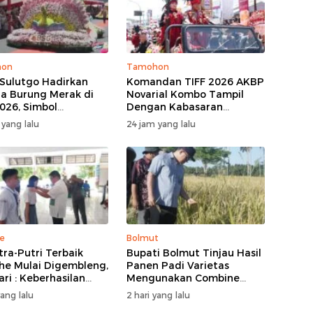
hon
Tamohon
Sulutgo Hadirkan
Komandan TIFF 2026 AKBP
a Burung Merak di
Novarial Kombo Tampil
026, Simbol
Dengan Kabasaran
ungan Dan
Minahasa, Padukan Tugas
 yang lalu
24 jam yang lalu
kmuran
Dan Budaya
e
Bolmut
tra-Putri Terbaik
Bupati Bolmut Tinjau Hasil
he Mulai Digembleng,
Panen Padi Varietas
ari : Keberhasilan
Mengunakan Combine
ni Bukan Garis Akhir
Harvester
yang lalu
2 hari yang lalu
Awal Dari Proses