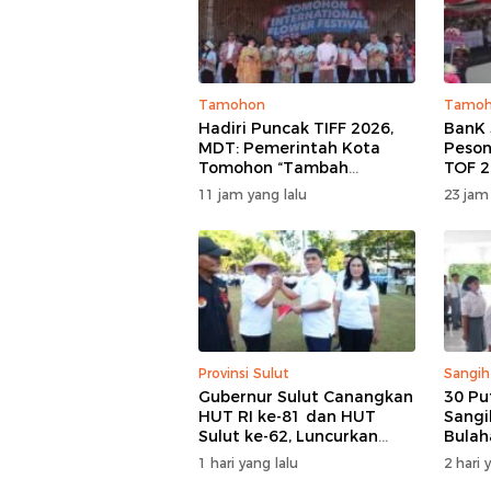
Tamohon
Tamo
Hadiri Puncak TIFF 2026,
BanK 
MDT: Pemerintah Kota
Peson
Tomohon “Tambah
TOF 2
Mantap”, Usai Parade
Keag
11 jam yang lalu
23 jam
Bunga Berbagi Sembako
Kema
kepada Masyarakat
Provinsi Sulut
Sangih
Gubernur Sulut Canangkan
30 Pu
HUT RI ke-81 dan HUT
Sangi
Sulut ke-62, Luncurkan
Bulah
Program Keringanan Pajak
Hari I
1 hari yang lalu
2 hari 
dan Penanaman 2.051
Tapi 