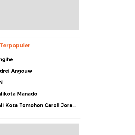
Terpopuler
ngihe
drei Angouw
N
likota Manado
li Kota Tomohon Caroll Joram
arias Senduk