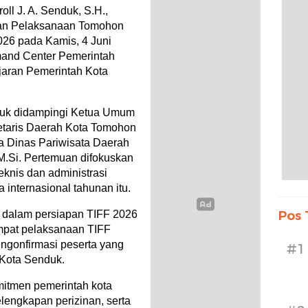
 J. A. Senduk, S.H.,
pan Pelaksanaan Tomohon
2026 pada Kamis, 4 Juni
mand Center Pemerintah
ajaran Pemerintah Kota
nduk didampingi Ketua Umum
retaris Daerah Kota Tomohon
la Dinas Pariwisata Daerah
 M.Si. Pertemuan difokuskan
knis dan administrasi
 internasional tahunan itu.
a dalam persiapan TIFF 2026
Pos 
tempat pelaksanaan TIFF
engonfirmasi peserta yang
#1
 Kota Senduk.
itmen pemerintah kota
lengkapan perizinan, serta