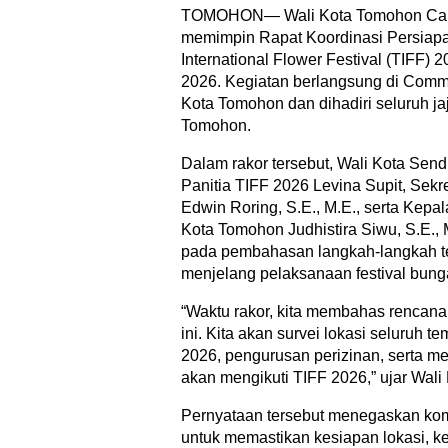
TOMOHON— Wali Kota Tomohon Caroll
memimpin Rapat Koordinasi Persia
International Flower Festival (TIFF) 
2026. Kegiatan berlangsung di Com
Kota Tomohon dan dihadiri seluruh j
Tomohon.
Dalam rakor tersebut, Wali Kota Se
Panitia TIFF 2026 Levina Supit, Sek
Edwin Roring, S.E., M.E., serta Kepa
Kota Tomohon Judhistira Siwu, S.E.,
pada pembahasan langkah-langkah te
menjelang pelaksanaan festival bunga
“Waktu rakor, kita membahas rencan
ini. Kita akan survei lokasi seluruh 
2026, pengurusan perizinan, serta m
akan mengikuti TIFF 2026,” ujar Wali
Pernyataan tersebut menegaskan kom
untuk memastikan kesiapan lokasi, ke