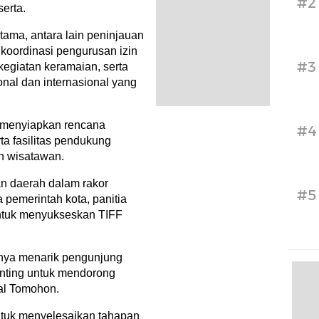
#2
serta.
ama, antara lain peninjauan
 koordinasi pengurusan izin
#3
kegiatan keramaian, serta
ional dan internasional yang
ta menyiapkan rencana
#4
rta fasilitas pendukung
n wisatawan.
an daerah dalam rakor
#5
 pemerintah kota, panitia
untuk menyukseskan TIFF
anya menarik pengunjung
enting untuk mendorong
kal Tomohon.
untuk menyelesaikan tahapan