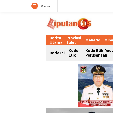
Menu
Berita
Provinsi
Manado
Min
Utama
Sulut
Kode
Kode Etik Red
Redaksi
Etik
Perusahaan