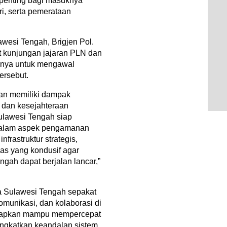
 penting bagi masuknya
i, serta pemerataan
wesi Tengah, Brigjen Pol.
at kunjungan jajaran PLN dan
nnya untuk mengawal
ersebut.
kan memiliki dampak
 dan kesejahteraan
Sulawesi Tengah siap
dalam aspek pengamanan
frastruktur strategis,
as yang kondusif agar
gah dapat berjalan lancar,”
a Sulawesi Tengah sepakat
omunikasi, dan kolaborasi di
iharapkan mampu mempercepat
eningkatkan keandalan sistem,