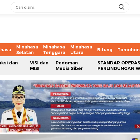
Minahasa
Minahasa
Minahasa
ahasa
Bitung
Tomohon
Selatan
Tenggara
Utara
aksi dan
VISI dan
Pedoman
STANDAR OPERAS
MISI
Media Siber
PERLINDUNGAN 