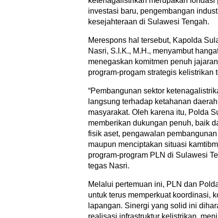
ketenagalistrikan merupakan fondasi
investasi baru, pengembangan industr
kesejahteraan di Sulawesi Tengah.
Merespons hal tersebut, Kapolda Sula
Nasri, S.I.K., M.H., menyambut hang
menegaskan komitmen penuh jajara
program-progam strategis kelistrikan t
“Pembangunan sektor ketenagalistri
langsung terhadap ketahanan daerah
masyarakat. Oleh karena itu, Polda 
memberikan dukungan penuh, baik 
fisik aset, pengawalan pembangunan in
maupun menciptakan situasi kamtibm
program-program PLN di Sulawesi Ten
tegas Nasri.
Melalui pertemuan ini, PLN dan Pold
untuk terus memperkuat koordinasi, k
lapangan. Sinergi yang solid ini d
realisasi infrastruktur kelistrikan, m