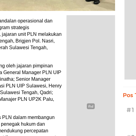
ndalan operasional dan
ram strategis
, jajaran unit PLN melakukan
ngah, Brigjen Pol. Nasri,
aerah Sulawesi Tengah,
ung oleh jajaran pimpinan
nya General Manager PLN UIP
dinatha; Senior Manager
asi PLN UIP Sulawesi, Henry
Sulawesi Tengah, Qadri;
Pos 
 Manajer PLN UP2K Palu,
#1
egis PLN dalam membangun
at penegak hukum dan
mendukung percepatan