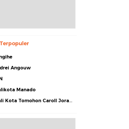
Terpopuler
ngihe
drei Angouw
N
likota Manado
li Kota Tomohon Caroll Joram
arias Senduk