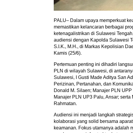
PALU– Dalam upaya memperkuat kea
memastikan kelancaran berbagai prog
ketenagalistrikan di Sulawesi Tengah
audiensi dengan Kapolda Sulawesi Te
S.I.K., M.H., di Markas Kepolisian D
Kamis (25/6).
Pertemuan penting ini dihadiri langs
PLN di wilayah Sulawesi, di antara
Sulawesi, I Gusti Made Aditya San A
Perizinan, Pertanahan, dan Komunik
Donald M. Silaen; Manajer PLN UPP 
Manajer PLN UP3 Palu, Ansar; serta
Rahmatan.
Audiensi ini menjadi langkah strat
kolaborasi yang solid bersama apar
keamanan. Fokus utamanya adalah 