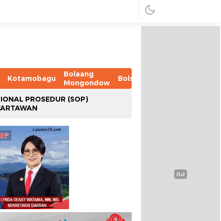
Bolaang
Kotamobagu
Bolsel
Bolmut
Boltim
B
Mongondow
IONAL PROSEDUR (SOP)
WARTAWAN