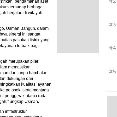
#2
istrikan, pengamanan aset
hukum terhadap berbagai
ngah berjalan di wilayah
#3
go, Usman Bangun, dalam
wa sinergi ini sangat
nuitas pasokan listrik yang
pelayanan terbaik bagi
#4
ngah merupakan pilar
alam memastikan
#5
an aman dan tanpa hambatan.
dan dukungan dari
ningkatkan kualitas layanan,
 ke pelosok, serta menjaga
adi penggerak utama roda
gah,” ungkap Usman.
infrastruktur