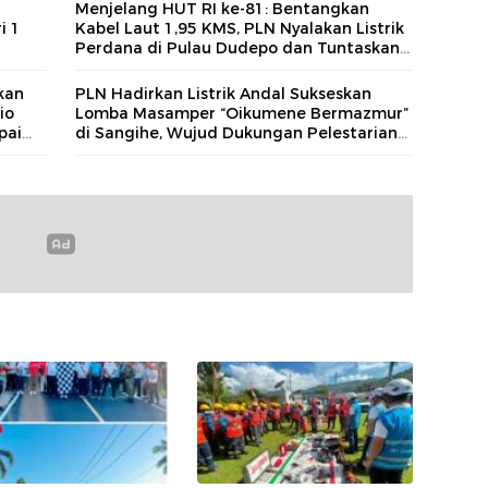
g
Menjelang HUT RI ke-81: Bentangkan
i 1
Kabel Laut 1,95 KMS, PLN Nyalakan Listrik
Perdana di Pulau Dudepo dan Tuntaskan
100 Persen Rasio Desa Berlistrik Provinsi
Gorontalo
kan
PLN Hadirkan Listrik Andal Sukseskan
io
Lomba Masamper “Oikumene Bermazmur”
pai
di Sangihe, Wujud Dukungan Pelestarian
Budaya dan Kebersamaan