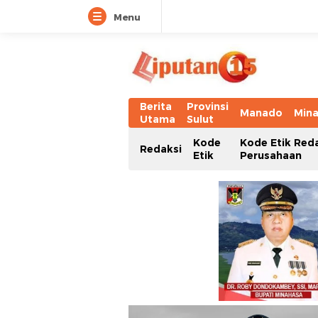
Menu
Berita
Provinsi
Manado
Min
Utama
Sulut
Kode
Kode Etik Red
Redaksi
Etik
Perusahaan