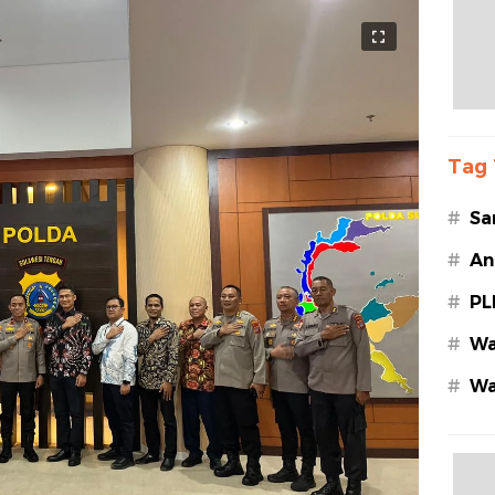
Tag 
#
Sa
#
An
#
PL
#
Wa
#
Wa
Az