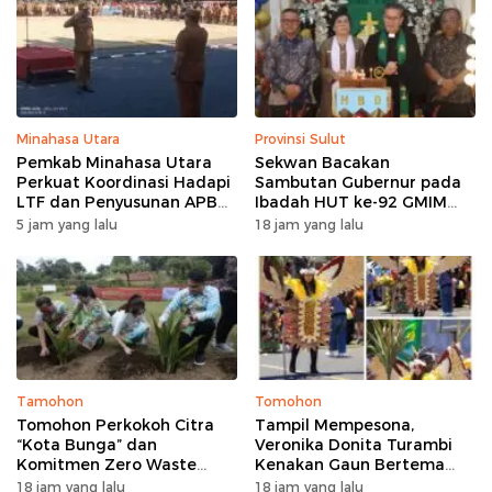
Minahasa Utara
Provinsi Sulut
Pemkab Minahasa Utara
Sekwan Bacakan
Perkuat Koordinasi Hadapi
Sambutan Gubernur pada
LTF dan Penyusunan APBD
Ibadah HUT ke-92 GMIM
2027 lewat Apel Bersama
Syalom Molas: Ajakan
5 jam yang lalu
18 jam yang lalu
Perkuat Iman dan Sinergi
Pembangunan
Tamohon
Tomohon
Tomohon Perkokoh Citra
Tampil Mempesona,
“Kota Bunga” dan
Veronika Donita Turambi
Komitmen Zero Waste
Kenakan Gaun Bertema
lewat Penanaman Bunga
Manguni di TOF 2026
18 jam yang lalu
18 jam yang lalu