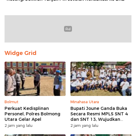
Widge Grid
Bolmut
Minahasa Utara
Perkuat Kedisplinan
Bupati Joune Ganda Buka
Personel, Polres Bolmong
Secara Resmi MPLS SNT 4
Utara Gelar Apel
dan SNT 13, Wujudkan
Sinergi Pendidikan Menuju
2 jam yang lalu
2 jam yang lalu
Indonesia Emas 2045