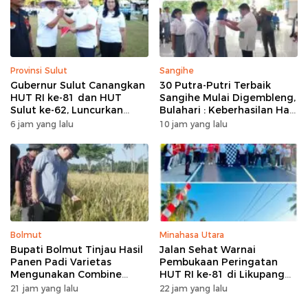
Provinsi Sulut
Sangihe
Gubernur Sulut Canangkan
30 Putra-Putri Terbaik
HUT RI ke-81 dan HUT
Sangihe Mulai Digembleng,
Sulut ke-62, Luncurkan
Bulahari : Keberhasilan Hari
Program Keringanan Pajak
Ini Bukan Garis Akhir Tapi
6 jam yang lalu
10 jam yang lalu
dan Penanaman 2.051 Bibit
Awal Dari Proses
Kelapa
Bolmut
Minahasa Utara
Bupati Bolmut Tinjau Hasil
Jalan Sehat Warnai
Panen Padi Varietas
Pembukaan Peringatan
Mengunakan Combine
HUT RI ke-81 di Likupang
Harvester
Barat
21 jam yang lalu
22 jam yang lalu