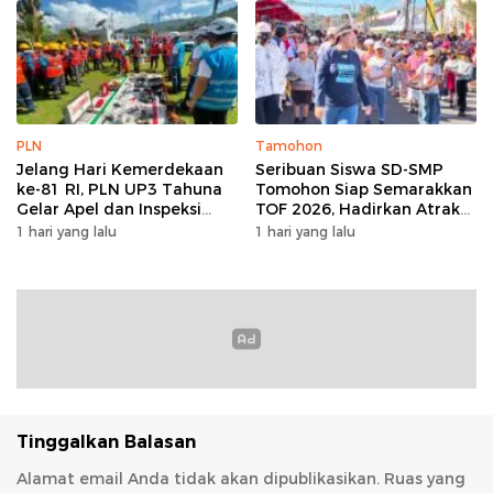
PLN
Tamohon
Jelang Hari Kemerdekaan
Seribuan Siswa SD-SMP
ke-81 RI, PLN UP3 Tahuna
Tomohon Siap Semarakkan
Gelar Apel dan Inspeksi
TOF 2026, Hadirkan Atraksi
Peralatan Guna Pastikan
Kolosal dan Harmoni Seni
1 hari yang lalu
1 hari yang lalu
Keandalan Listrik
Budaya
Kepulauan Nusa Utara
Tinggalkan Balasan
Alamat email Anda tidak akan dipublikasikan.
Ruas yang