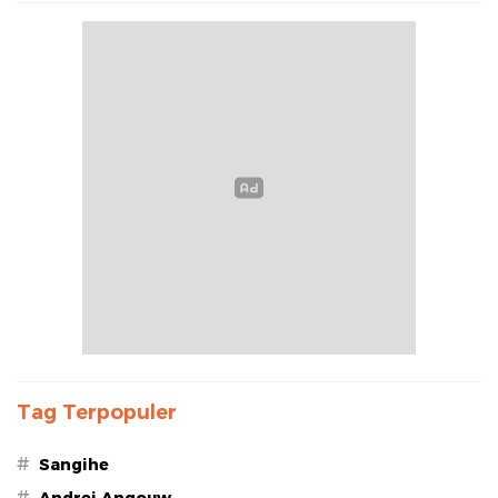
Tag Terpopuler
#
Sangihe
#
Andrei Angouw