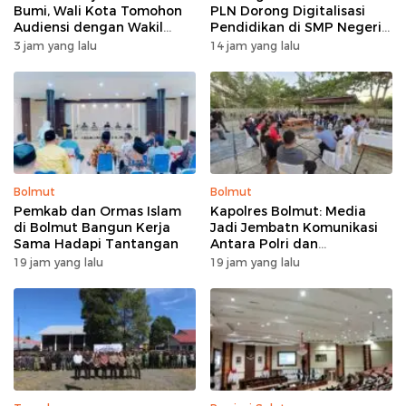
Bumi, Wali Kota Tomohon
PLN Dorong Digitalisasi
Audiensi dengan Wakil
Pendidikan di SMP Negeri
Dubes Selandia Baru
1 Palu Lewat Program TJSL
3 jam yang lalu
14 jam yang lalu
Bolmut
Bolmut
Pemkab dan Ormas Islam
Kapolres Bolmut: Media
di Bolmut Bangun Kerja
Jadi Jembatn Komunikasi
Sama Hadapi Tantangan
Antara Polri dan
Masyarakat
19 jam yang lalu
19 jam yang lalu