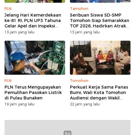
PLN
Tamohon
Jelang Hari Kemerdekaan
Seribuan Siswa SD-SMP
ke-81 RI, PLN UP3 Tahuna
Tomohon Siap Semarakkan
Gelar Apel dan Inspeksi
TOF 2026, Hadirkan Atraksi
Peralatan Guna Pastikan
Kolosal dan Harmoni Seni
13 jam yang lalu
13 jam yang lalu
Keandalan Listrik
Budaya
Kepulauan Nusa Utara
PLN
Tomohon
PLN Terus Mengupayakan
Perkuat Kerja Sama Panas
Pemulihan Pasokan Listrik
Bumi, Wali Kota Tomohon
di Pulau Bunaken
Audiensi dengan Wakil
Dubes Selandia Baru
19 jam yang lalu
22 jam yang lalu