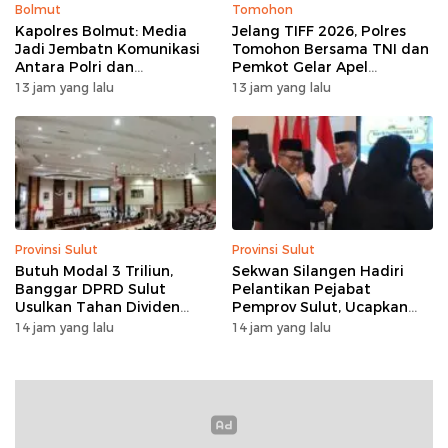
Bolmut
Tomohon
Kapolres Bolmut: Media
Jelang TIFF 2026, Polres
Jadi Jembatn Komunikasi
Tomohon Bersama TNI dan
Antara Polri dan
Pemkot Gelar Apel
Masyarakat
Kesiapan Pengamanan
13 jam yang lalu
13 jam yang lalu
Provinsi Sulut
Provinsi Sulut
Butuh Modal 3 Triliun,
Sekwan Silangen Hadiri
Banggar DPRD Sulut
Pelantikan Pejabat
Usulkan Tahan Dividen
Pemprov Sulut, Ucapkan
Rp79 Miliar untuk Perkuat
Selamat kepada Jahja
14 jam yang lalu
14 jam yang lalu
Modal
Rondonuwu