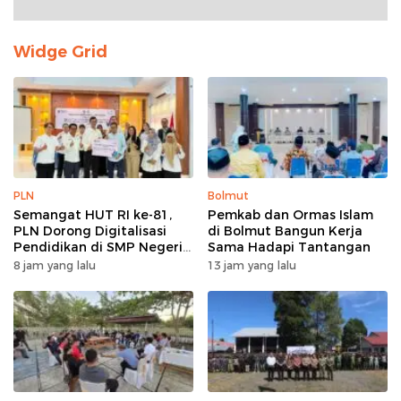
Widge Grid
PLN
Bolmut
Semangat HUT RI ke-81,
Pemkab dan Ormas Islam
PLN Dorong Digitalisasi
di Bolmut Bangun Kerja
Pendidikan di SMP Negeri
Sama Hadapi Tantangan
1 Palu Lewat Program TJSL
8 jam yang lalu
13 jam yang lalu