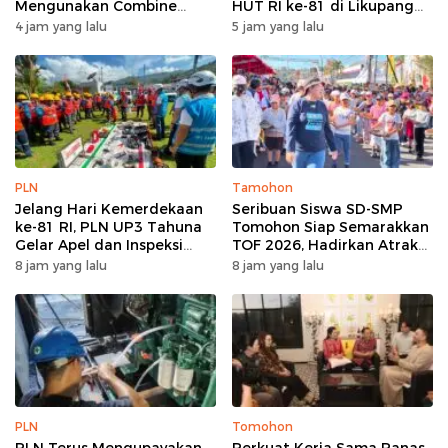
Mengunakan Combine
HUT RI ke-81 di Likupang
Harvester
Barat
4 jam yang lalu
5 jam yang lalu
PLN
Tamohon
Jelang Hari Kemerdekaan
Seribuan Siswa SD-SMP
ke-81 RI, PLN UP3 Tahuna
Tomohon Siap Semarakkan
Gelar Apel dan Inspeksi
TOF 2026, Hadirkan Atraksi
Peralatan Guna Pastikan
Kolosal dan Harmoni Seni
8 jam yang lalu
8 jam yang lalu
Keandalan Listrik
Budaya
Kepulauan Nusa Utara
PLN
Tomohon