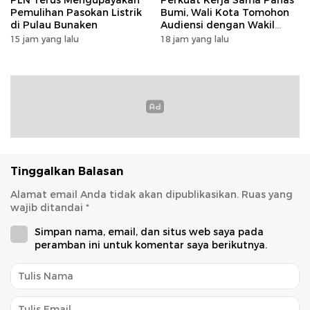
PLN Terus Mengupayakan
Perkuat Kerja Sama Panas
Pemulihan Pasokan Listrik
Bumi, Wali Kota Tomohon
di Pulau Bunaken
Audiensi dengan Wakil
Dubes Selandia Baru
15 jam yang lalu
18 jam yang lalu
Tinggalkan Balasan
Alamat email Anda tidak akan dipublikasikan.
Ruas yang
wajib ditandai
*
Simpan nama, email, dan situs web saya pada
peramban ini untuk komentar saya berikutnya.