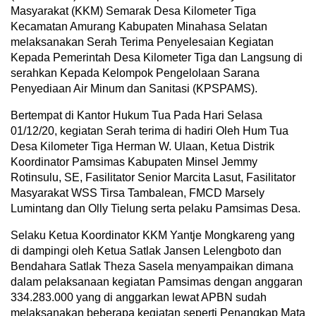
Masyarakat (KKM) Semarak Desa Kilometer Tiga
Kecamatan Amurang Kabupaten Minahasa Selatan
melaksanakan Serah Terima Penyelesaian Kegiatan
Kepada Pemerintah Desa Kilometer Tiga dan Langsung di
serahkan Kepada Kelompok Pengelolaan Sarana
Penyediaan Air Minum dan Sanitasi (KPSPAMS).
Bertempat di Kantor Hukum Tua Pada Hari Selasa
01/12/20, kegiatan Serah terima di hadiri Oleh Hum Tua
Desa Kilometer Tiga Herman W. Ulaan, Ketua Distrik
Koordinator Pamsimas Kabupaten Minsel Jemmy
Rotinsulu, SE, Fasilitator Senior Marcita Lasut, Fasilitator
Masyarakat WSS Tirsa Tambalean, FMCD Marsely
Lumintang dan Olly Tielung serta pelaku Pamsimas Desa.
Selaku Ketua Koordinator KKM Yantje Mongkareng yang
di dampingi oleh Ketua Satlak Jansen Lelengboto dan
Bendahara Satlak Theza Sasela menyampaikan dimana
dalam pelaksanaan kegiatan Pamsimas dengan anggaran
334.283.000 yang di anggarkan lewat APBN sudah
melaksanakan beberapa kegiatan seperti Penangkap Mata