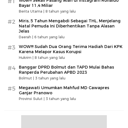
#1
Wow!!! Sekali Pasang Iklan di Instagram Ronaldo
Bayar 11,4 Miliar
Berita Utama |
8 tahun yang lalu
#2
Miris, 5 Tahun Mengabdi Sebagai THL, Menjelang
Natal Pemuda Ini Diberhentikan Tanpa Alasan
Jelas
Daerah |
6 tahun yang lalu
#3
WOW!!! Sudah Dua Orang Terima Hadiah Dari KPK
Karena Melapor Kasus Korupsi
Hukrim |
8 tahun yang lalu
#4
Banggar DPRD Bolmut dan TAPD Mulai Bahas
Ranperda Perubahan APBD 2023
Bolmut |
3 tahun yang lalu
#5
Megawati Umumkan Mahfud MD Cawapres
Ganjar Pranowo
Provinsi Sulut |
3 tahun yang lalu