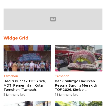
Widge Grid
Tamohon
Tamohon
Hadiri Puncak TIFF 2026,
BanK Sulutgo Hadirkan
MDT: Pemerintah Kota
Pesona Burung Merak di
Tomohon “Tambah
TOF 2026, Simbol
Mantap”, Usai Parade
Keagungan Dan
5 jam yang lalu
18 jam yang lalu
Bunga Berbagi Sembako
Kemakmuran
kepada Masyarakat