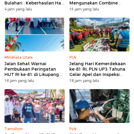
Bulahari : Keberhasilan Hari
Mengunakan Combine
Ini Bukan Garis Akhir Tapi
Harvester
4 jam yang lalu
15 jam yang lalu
Awal Dari Proses
Minahasa Utara
PLN
Jalan Sehat Warnai
Jelang Hari Kemerdekaan
Pembukaan Peringatan
ke-81 RI, PLN UP3 Tahuna
HUT RI ke-81 di Likupang
Gelar Apel dan Inspeksi
Barat
Peralatan Guna Pastikan
16 jam yang lalu
18 jam yang lalu
Keandalan Listrik
Kepulauan Nusa Utara
Tamohon
PLN