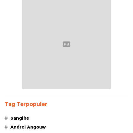
Tag Terpopuler
#
Sangihe
#
Andrei Angouw