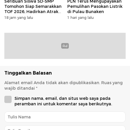
Seribuan Siswa SD-SMP
PLN Terus Mengupayakan
Tomohon Siap Semarakkan
Pemulihan Pasokan Listrik
TOF 2026, Hadirkan Atraksi
di Pulau Bunaken
Kolosal dan Harmoni Seni
18 jam yang lalu
1 hari yang lalu
Budaya
Tinggalkan Balasan
Alamat email Anda tidak akan dipublikasikan.
Ruas yang
wajib ditandai
*
Simpan nama, email, dan situs web saya pada
peramban ini untuk komentar saya berikutnya.