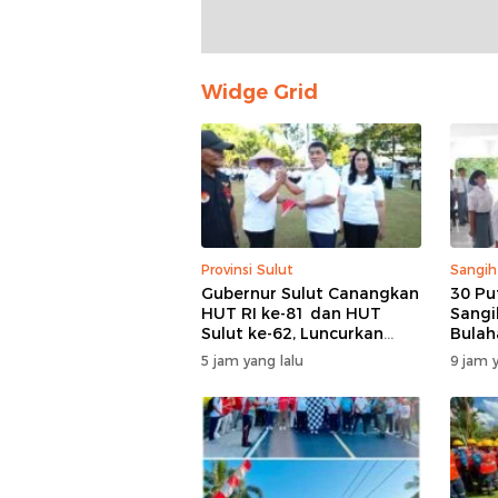
Widge Grid
Provinsi Sulut
Sangih
Gubernur Sulut Canangkan
30 Pu
HUT RI ke-81 dan HUT
Sangi
Sulut ke-62, Luncurkan
Bulah
Program Keringanan Pajak
Hari I
5 jam yang lalu
9 jam y
dan Penanaman 2.051
Tapi 
Bibit Kelapa