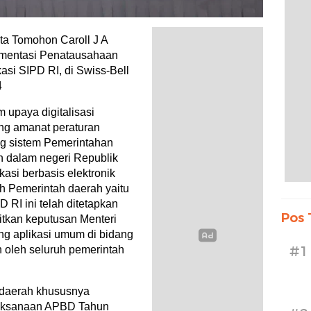
Tomohon Caroll J A
mentasi Penatausahaan
si SIPD RI, di Swiss-Bell
4
upaya digitalisasi
g amanat peraturan
ng sistem Pemerintahan
n dalam negeri Republik
asi berbasis elektronik
eh Pemerintah daerah yaitu
D RI ini telah ditetapkan
Pos 
itkan keputusan Menteri
g aplikasi umum di bidang
#1
 oleh seluruh pemerintah
 daerah khususnya
laksanaan APBD Tahun