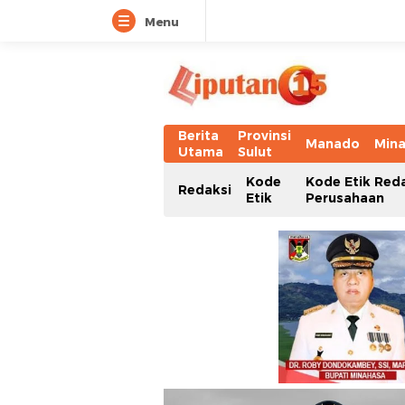
Menu
Berita
Provinsi
Manado
Min
Utama
Sulut
Kode
Kode Etik Red
Redaksi
Etik
Perusahaan