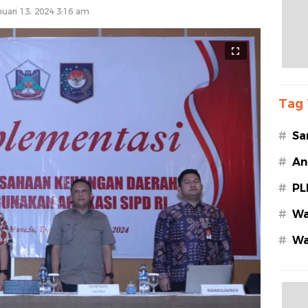
nuari 13, 2024 3:16 am
Tag 
#
Sa
#
An
#
PL
#
Wa
#
Wa
Az