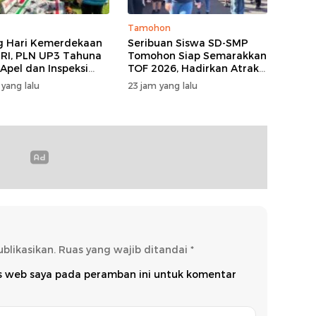
Tamohon
g Hari Kemerdekaan
Seribuan Siswa SD-SMP
 RI, PLN UP3 Tahuna
Tomohon Siap Semarakkan
 Apel dan Inspeksi
TOF 2026, Hadirkan Atraksi
atan Guna Pastikan
Kolosal dan Harmoni Seni
 yang lalu
23 jam yang lalu
alan Listrik
Budaya
auan Nusa Utara
blikasikan.
Ruas yang wajib ditandai
*
us web saya pada peramban ini untuk komentar