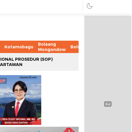
Bolaang
Kotamobagu
Bolsel
Bolmut
Boltim
B
Mongondow
IONAL PROSEDUR (SOP)
WARTAWAN