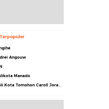
Terpopuler
ngihe
drei Angouw
N
likota Manado
li Kota Tomohon Caroll Joram
arias Senduk