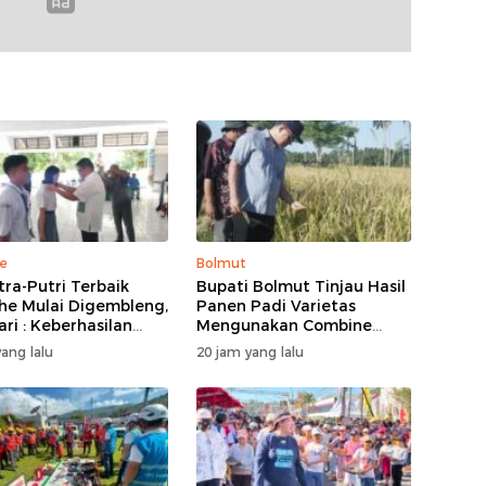
e
Bolmut
tra-Putri Terbaik
Bupati Bolmut Tinjau Hasil
he Mulai Digembleng,
Panen Padi Varietas
ari : Keberhasilan
Mengunakan Combine
ni Bukan Garis Akhir
Harvester
ang lalu
20 jam yang lalu
Awal Dari Proses