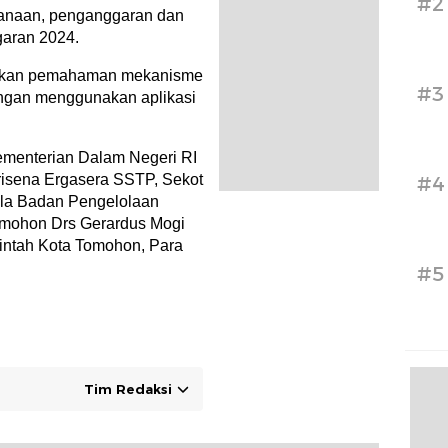
#2
anaan, penganggaran dan
aran 2024.
erikan pemahaman mekanisme
#3
ngan menggunakan aplikasi
ementerian Dalam Negeri RI
risena Ergasera SSTP, Sekot
#4
la Badan Pengelolaan
mohon Drs Gerardus Mogi
intah Kota Tomohon, Para
#5
Tim Redaksi