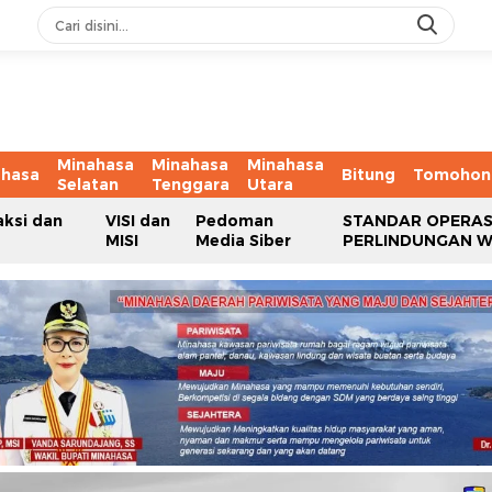
Minahasa
Minahasa
Minahasa
ahasa
Bitung
Tomohon
Selatan
Tenggara
Utara
aksi dan
VISI dan
Pedoman
STANDAR OPERAS
MISI
Media Siber
PERLINDUNGAN 