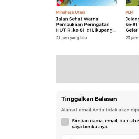
Minahasa Utara
PLN
Jalan Sehat Warnai
Jelan
Pembukaan Peringatan
ke-81
HUT RI ke-81 di Likupang
Gelar
Barat
Peral
21 jam yang lalu
23 jam
Keand
Kepul
Tinggalkan Balasan
Alamat email Anda tidak akan dipu
Simpan nama, email, dan sit
saya berikutnya.