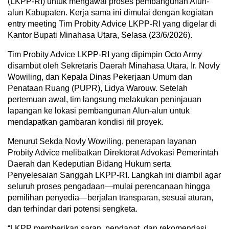
(LKPP-RI) untuk mengawal proses pembangunan Alun-
alun Kabupaten. Kerja sama ini dimulai dengan kegiatan
entry meeting Tim Probity Advice LKPP-RI yang digelar di
Kantor Bupati Minahasa Utara, Selasa (23/6/2026).
Tim Probity Advice LKPP-RI yang dipimpin Octo Army
disambut oleh Sekretaris Daerah Minahasa Utara, Ir. Novly
Wowiling, dan Kepala Dinas Pekerjaan Umum dan
Penataan Ruang (PUPR), Lidya Warouw. Setelah
pertemuan awal, tim langsung melakukan peninjauan
lapangan ke lokasi pembangunan Alun-alun untuk
mendapatkan gambaran kondisi riil proyek.
Menurut Sekda Novly Wowiling, penerapan layanan
Probity Advice melibatkan Direktorat Advokasi Pemerintah
Daerah dan Kedeputian Bidang Hukum serta
Penyelesaian Sanggah LKPP-RI. Langkah ini diambil agar
seluruh proses pengadaan—mulai perencanaan hingga
pemilihan penyedia—berjalan transparan, sesuai aturan,
dan terhindar dari potensi sengketa.
“LKPP memberikan saran, pendapat, dan rekomendasi