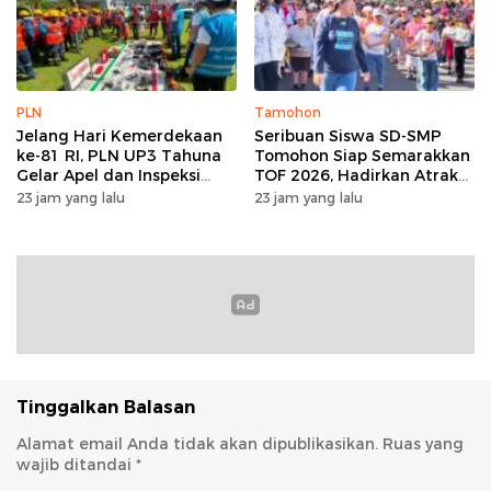
PLN
Tamohon
Jelang Hari Kemerdekaan
Seribuan Siswa SD-SMP
ke-81 RI, PLN UP3 Tahuna
Tomohon Siap Semarakkan
Gelar Apel dan Inspeksi
TOF 2026, Hadirkan Atraksi
Peralatan Guna Pastikan
Kolosal dan Harmoni Seni
23 jam yang lalu
23 jam yang lalu
Keandalan Listrik
Budaya
Kepulauan Nusa Utara
Tinggalkan Balasan
Alamat email Anda tidak akan dipublikasikan.
Ruas yang
wajib ditandai
*