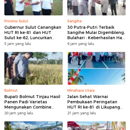
Provinsi Sulut
Sangihe
Gubernur Sulut Canangkan
30 Putra-Putri Terbaik
HUT RI ke-81 dan HUT
Sangihe Mulai Digembleng,
Sulut ke-62, Luncurkan
Bulahari : Keberhasilan Hari
Program Keringanan Pajak
Ini Bukan Garis Akhir Tapi
5 jam yang lalu
9 jam yang lalu
dan Penanaman 2.051 Bibit
Awal Dari Proses
Kelapa
Bolmut
Minahasa Utara
Bupati Bolmut Tinjau Hasil
Jalan Sehat Warnai
Panen Padi Varietas
Pembukaan Peringatan
Mengunakan Combine
HUT RI ke-81 di Likupang
Harvester
Barat
20 jam yang lalu
21 jam yang lalu