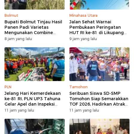
Bolmut
Minahasa Utara
Bupati Bolmut Tinjau Hasil
Jalan Sehat Warnai
Panen Padi Varietas
Pembukaan Peringatan
Mengunakan Combine
HUT RI ke-81 di Likupang
Harvester
Barat
8 jam yang lalu
9 jam yang lalu
PLN
Tamohon
Jelang Hari Kemerdekaan
Seribuan Siswa SD-SMP
ke-81 RI, PLN UP3 Tahuna
Tomohon Siap Semarakkan
Gelar Apel dan Inspeksi
TOF 2026, Hadirkan Atraksi
Peralatan Guna Pastikan
Kolosal dan Harmoni Seni
11 jam yang lalu
11 jam yang lalu
Keandalan Listrik
Budaya
Kepulauan Nusa Utara