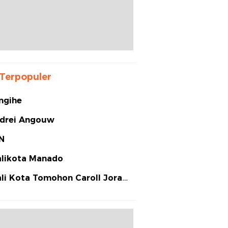
Terpopuler
ngihe
drei Angouw
N
likota Manado
li Kota Tomohon Caroll Joram
arias Senduk