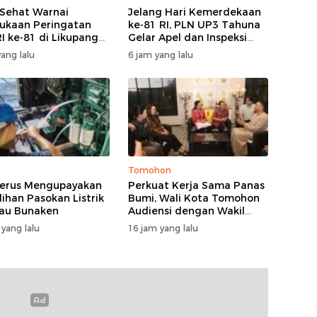
 Sehat Warnai
Jelang Hari Kemerdekaan
kaan Peringatan
ke-81 RI, PLN UP3 Tahuna
I ke-81 di Likupang
Gelar Apel dan Inspeksi
Peralatan Guna Pastikan
ang lalu
6 jam yang lalu
Keandalan Listrik
Kepulauan Nusa Utara
Tomohon
erus Mengupayakan
Perkuat Kerja Sama Panas
ihan Pasokan Listrik
Bumi, Wali Kota Tomohon
lau Bunaken
Audiensi dengan Wakil
Dubes Selandia Baru
 yang lalu
16 jam yang lalu