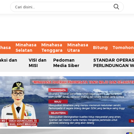
Minahasa
Minahasa
Minahasa
ahasa
Bitung
Tomohon
Selatan
Tenggara
Utara
aksi dan
VISI dan
Pedoman
STANDAR OPERAS
MISI
Media Siber
PERLINDUNGAN 