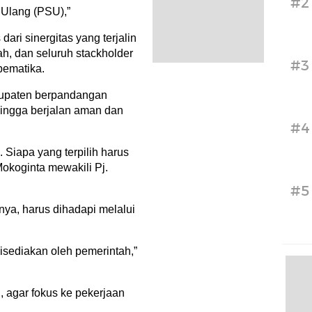
#2
Ulang (PSU),”
dari sinergitas yang terjalin
ah, dan seluruh stackholder
#3
bematika.
bupaten berpandangan
ehingga berjalan aman dan
#4
. Siapa yang terpilih harus
okoginta mewakili Pj.
#5
tnya, harus dihadapi melalui
sediakan oleh pemerintah,”
 agar fokus ke pekerjaan