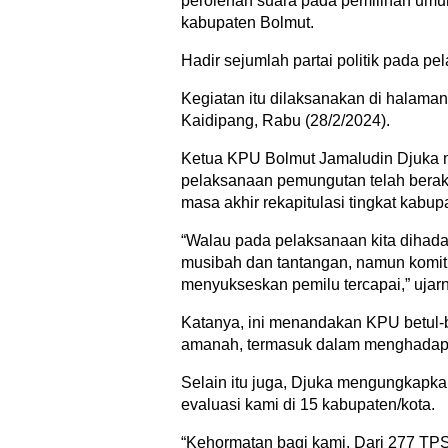
perolehan suara pada pemilihan umu
kabupaten Bolmut.
Hadir sejumlah partai politik pada pe
Kegiatan itu dilaksanakan di halama
Kaidipang, Rabu (28/2/2024).
Ketua KPU Bolmut Jamaludin Djuka 
pelaksanaan pemungutan telah berakhi
masa akhir rekapitulasi tingkat kabup
“Walau pada pelaksanaan kita dihad
musibah dan tantangan, namun komit
menyukseskan pemilu tercapai,” ujar
Katanya, ini menandakan KPU betul-
amanah, termasuk dalam menghadapi
Selain itu juga, Djuka mengungkapk
evaluasi kami di 15 kabupaten/kota.
“Kehormatan bagi kami. Dari 277 TPS