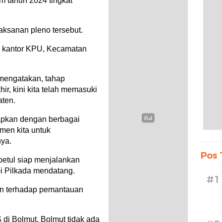
m tahun 2024 tingkat
laksanan pleno tersebut.
n kantor KPU, Kecamatan
mengatakan, tahap
r, kini kita telah memasuki
aten.
apkan dengan berbagai
men kita untuk
nya.
Pos 
betul siap menjalankan
 Pilkada mendatang.
#1
an terhadap pemantauan
 di Bolmut. Bolmut tidak ada