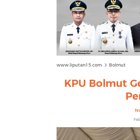
www.liputan15.com
Bolmut
KPU Bolmut Ge
Pe
No
Feb