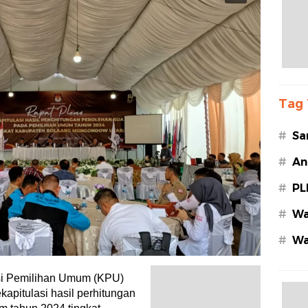
Tag 
#
Sa
#
An
#
PL
#
Wa
#
Wa
Az
i Pemilihan Umum (KPU)
apitulasi hasil perhitungan