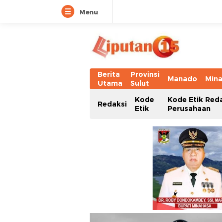
Menu
Berita
Provinsi
Manado
Min
Utama
Sulut
Kode
Kode Etik Red
Redaksi
Etik
Perusahaan