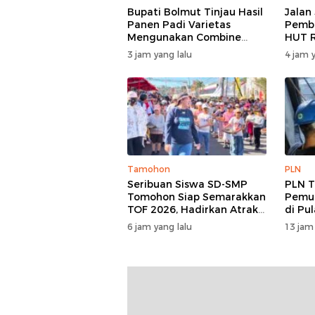
Bupati Bolmut Tinjau Hasil
Jalan
Panen Padi Varietas
Pembu
Mengunakan Combine
HUT R
Harvester
Barat
3 jam yang lalu
4 jam y
Tamohon
PLN
Seribuan Siswa SD-SMP
PLN T
Tomohon Siap Semarakkan
Pemul
TOF 2026, Hadirkan Atraksi
di Pu
Kolosal dan Harmoni Seni
6 jam yang lalu
13 jam
Budaya