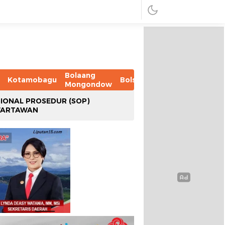
Bolaang
Kotamobagu
Bolsel
Bolmut
Boltim
B
Mongondow
IONAL PROSEDUR (SOP)
WARTAWAN