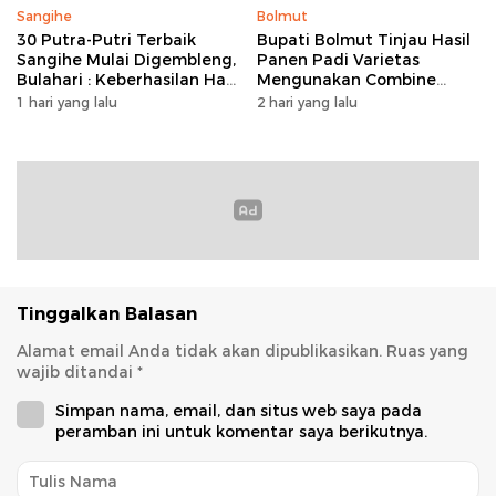
Sangihe
Bolmut
30 Putra-Putri Terbaik
Bupati Bolmut Tinjau Hasil
Sangihe Mulai Digembleng,
Panen Padi Varietas
Bulahari : Keberhasilan Hari
Mengunakan Combine
Ini Bukan Garis Akhir Tapi
Harvester
1 hari yang lalu
2 hari yang lalu
Awal Dari Proses
Tinggalkan Balasan
Alamat email Anda tidak akan dipublikasikan.
Ruas yang
wajib ditandai
*
Simpan nama, email, dan situs web saya pada
peramban ini untuk komentar saya berikutnya.