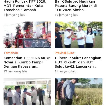
Hadiri Puncak TIFF 2026,
BanK Sulutgo Hadirkan
MDT: Pemerintah Kota
Pesona Burung Merak di
Tomohon “Tambah
TOF 2026, Simbol
Mantap”, Usai Parade
Keagungan Dan
4 jam yang lalu
17 jam yang lalu
Bunga Berbagi Sembako
Kemakmuran
kepada Masyarakat
Tamohon
Provinsi Sulut
Komandan TIFF 2026 AKBP
Gubernur Sulut Canangkan
Novarial Kombo Tampil
HUT RI ke-81 dan HUT
Dengan Kabasaran
Sulut ke-62, Luncurkan
Minahasa, Padukan Tugas
Program Keringanan Pajak
17 jam yang lalu
1 hari yang lalu
Dan Budaya
dan Penanaman 2.051 Bibit
Kelapa