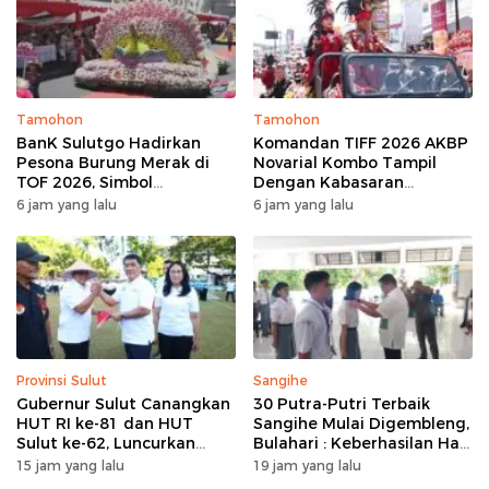
Tamohon
Tamohon
BanK Sulutgo Hadirkan
Komandan TIFF 2026 AKBP
Pesona Burung Merak di
Novarial Kombo Tampil
TOF 2026, Simbol
Dengan Kabasaran
Keagungan Dan
Minahasa, Padukan Tugas
6 jam yang lalu
6 jam yang lalu
Kemakmuran
Dan Budaya
Provinsi Sulut
Sangihe
Gubernur Sulut Canangkan
30 Putra-Putri Terbaik
HUT RI ke-81 dan HUT
Sangihe Mulai Digembleng,
Sulut ke-62, Luncurkan
Bulahari : Keberhasilan Hari
Program Keringanan Pajak
Ini Bukan Garis Akhir Tapi
15 jam yang lalu
19 jam yang lalu
dan Penanaman 2.051 Bibit
Awal Dari Proses