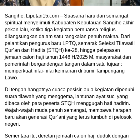
Sangihe, Liputan15.com – Suasana haru dan semangat
spiritual menyelimuti Kabupaten Kepulauan Sangihe akhir
pekan lalu, ketika tiga kegiatan bernuansa religius
dilangsungkan dalam satu rangkaian penuh makna. Dari
pelantikan pengurus baru LPTQ, semarak Seleksi Tilawatil
Qur’an dan Hadits (STQH) ke-28, hingga pelepasan
jemaah calon haji tahun 1446 H/2025 M, masyarakat dan
pemerintah bergandengan tangan dalam satu tujuan:
memperkuat nilai-nilai keimanan di bumi Tampungang
Lawo.
Di tengah hangatnya cuaca pesisir, aula kegiatan dipenuhi
suara tilawah yang menggema, lantunan ayat suci yang
dibaca oleh para peserta STQH menggugah hati hadirin.
Wajah-wajah muda penuh semangat, membawa harapan
baru akan generasi Qur’ani yang terus tumbuh di pelosok
negeri.
Sementara itu, deretan jemaah calon haji duduk dengan