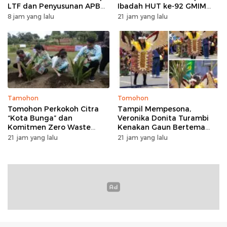
LTF dan Penyusunan APBD
Ibadah HUT ke-92 GMIM
2027 lewat Apel Bersama
Syalom Molas: Ajakan
8 jam yang lalu
21 jam yang lalu
Perkuat Iman dan Sinergi
Pembangunan
Tamohon
Tomohon
Tomohon Perkokoh Citra
Tampil Mempesona,
“Kota Bunga” dan
Veronika Donita Turambi
Komitmen Zero Waste
Kenakan Gaun Bertema
lewat Penanaman Bunga
Manguni di TOF 2026
21 jam yang lalu
21 jam yang lalu
serta Launching Koperasi
Sapi Perah