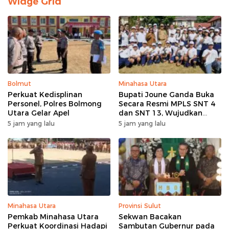
Widge Grid
Bolmut
Minahasa Utara
Perkuat Kedisplinan
Bupati Joune Ganda Buka
Personel, Polres Bolmong
Secara Resmi MPLS SNT 4
Utara Gelar Apel
dan SNT 13, Wujudkan
Sinergi Pendidikan Menuju
5 jam yang lalu
5 jam yang lalu
Indonesia Emas 2045
Minahasa Utara
Provinsi Sulut
Pemkab Minahasa Utara
Sekwan Bacakan
Perkuat Koordinasi Hadapi
Sambutan Gubernur pada