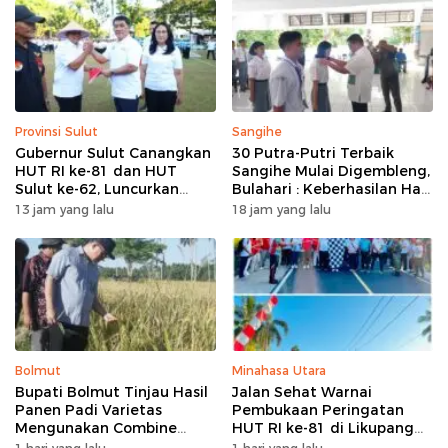
Provinsi Sulut
Sangihe
Gubernur Sulut Canangkan
30 Putra-Putri Terbaik
HUT RI ke-81 dan HUT
Sangihe Mulai Digembleng,
Sulut ke-62, Luncurkan
Bulahari : Keberhasilan Hari
Program Keringanan Pajak
Ini Bukan Garis Akhir Tapi
13 jam yang lalu
18 jam yang lalu
dan Penanaman 2.051 Bibit
Awal Dari Proses
Kelapa
Bolmut
Minahasa Utara
Bupati Bolmut Tinjau Hasil
Jalan Sehat Warnai
Panen Padi Varietas
Pembukaan Peringatan
Mengunakan Combine
HUT RI ke-81 di Likupang
Harvester
Barat