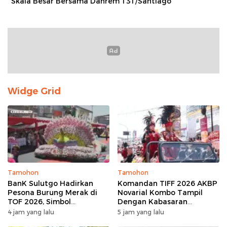
Skala Besar Bersama Danrem 131/Santiago
Widge Grid
Tamohon
Tamohon
BanK Sulutgo Hadirkan
Komandan TIFF 2026 AKBP
Pesona Burung Merak di
Novarial Kombo Tampil
TOF 2026, Simbol
Dengan Kabasaran
Keagungan Dan
Minahasa, Padukan Tugas
4 jam yang lalu
5 jam yang lalu
Kemakmuran
Dan Budaya