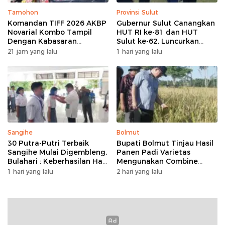
Tamohon
Provinsi Sulut
Komandan TIFF 2026 AKBP
Gubernur Sulut Canangkan
Novarial Kombo Tampil
HUT RI ke-81 dan HUT
Dengan Kabasaran
Sulut ke-62, Luncurkan
Minahasa, Padukan Tugas
Program Keringanan Pajak
21 jam yang lalu
1 hari yang lalu
Dan Budaya
dan Penanaman 2.051 Bibit
Kelapa
Sangihe
Bolmut
30 Putra-Putri Terbaik
Bupati Bolmut Tinjau Hasil
Sangihe Mulai Digembleng,
Panen Padi Varietas
Bulahari : Keberhasilan Hari
Mengunakan Combine
Ini Bukan Garis Akhir Tapi
Harvester
1 hari yang lalu
2 hari yang lalu
Awal Dari Proses