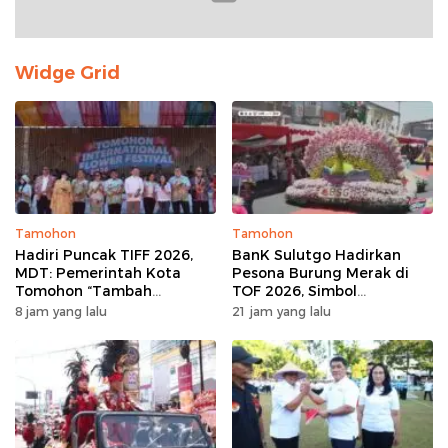
Widge Grid
Tamohon
Tamohon
Hadiri Puncak TIFF 2026,
BanK Sulutgo Hadirkan
MDT: Pemerintah Kota
Pesona Burung Merak di
Tomohon “Tambah
TOF 2026, Simbol
Mantap”, Usai Parade
Keagungan Dan
8 jam yang lalu
21 jam yang lalu
Bunga Berbagi Sembako
Kemakmuran
kepada Masyarakat