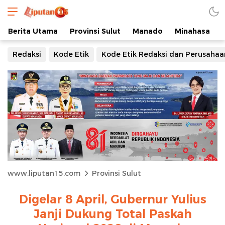
Berita Utama
Provinsi Sulut
Manado
Minahasa
Redaksi
Kode Etik
Kode Etik Redaksi dan Perusahaa
www.liputan15.com
Provinsi Sulut
Digelar 8 April, Gubernur Yulius
Janji Dukung Total Paskah