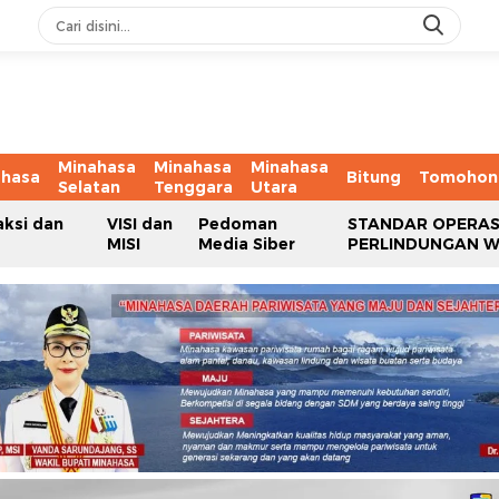
Minahasa
Minahasa
Minahasa
ahasa
Bitung
Tomohon
Selatan
Tenggara
Utara
aksi dan
VISI dan
Pedoman
STANDAR OPERAS
MISI
Media Siber
PERLINDUNGAN 