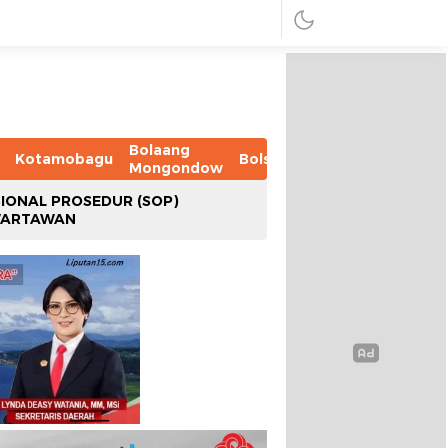
Bolaang
Kotamobagu
Bolsel
Bolmut
Boltim
B
Mongondow
IONAL PROSEDUR (SOP)
WARTAWAN