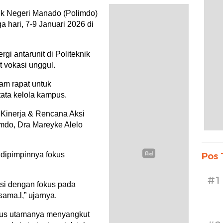
k Negeri Manado (Polimdo)
 hari, 7-9 Januari 2026 di
gi antarunit di Politeknik
 vokasi unggul.
lam rapat untuk
tata kelola kampus.
 Kinerja & Rencana Aksi
imdo, Dra Mareyke Alelo
 dipimpinnya fokus
Pos 
#1
usi dengan fokus pada
ama.l,” ujarnya.
kus utamanya menyangkut