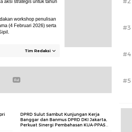
#2
 aksi strategis untuk tahun
gadakan workshop penulisan
sama (4 Februari 2026) serta
#3
ipil.
Tim Redaksi
#4
#5
pri
DPRD Sulut Sambut Kunjungan Kerja
Banggar dan Banmus DPRD DKI Jakarta,
Perkuat Sinergi Pembahasan KUA-PPAS
2027