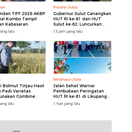
hon
Provinsi Sulut
dan TIFF 2026 AKBP
Gubernur Sulut Canangkan
ial Kombo Tampil
HUT RI ke-81 dan HUT
an Kabasaran
Sulut ke-62, Luncurkan
asa, Padukan Tugas
Program Keringanan Pajak
ang lalu
13 jam yang lalu
Budaya
dan Penanaman 2.051
Bibit Kelapa
t
Minahasa Utara
i Bolmut Tinjau Hasil
Jalan Sehat Warnai
 Padi Varietas
Pembukaan Peringatan
unakan Combine
HUT RI ke-81 di Likupang
ster
Barat
yang lalu
1 hari yang lalu