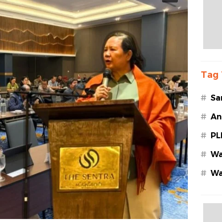
Tag 
#
Sa
#
An
#
PL
#
Wa
#
Wa
Az