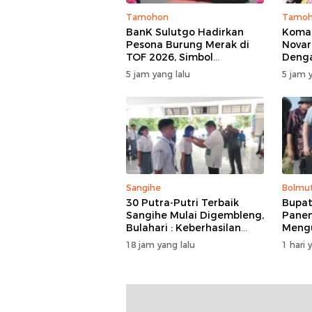
Tamohon
Tamo
BanK Sulutgo Hadirkan
Koman
Pesona Burung Merak di
Novar
TOF 2026, Simbol
Deng
Keagungan Dan
Minah
5 jam yang lalu
5 jam y
Kemakmuran
Dan 
Sangihe
Bolmu
30 Putra-Putri Terbaik
Bupat
Sangihe Mulai Digembleng,
Panen
Bulahari : Keberhasilan
Meng
Hari Ini Bukan Garis Akhir
Harve
18 jam yang lalu
1 hari 
Tapi Awal Dari Proses