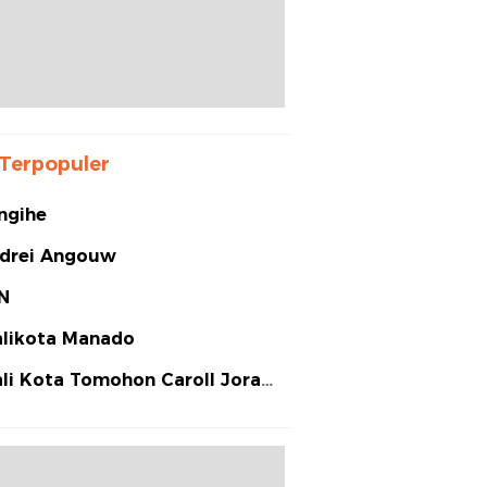
Terpopuler
ngihe
drei Angouw
N
likota Manado
li Kota Tomohon Caroll Joram
arias Senduk