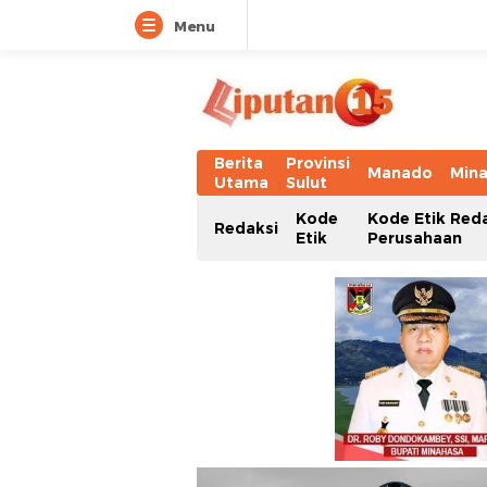
Menu
Berita
Provinsi
Manado
Min
Utama
Sulut
Kode
Kode Etik Red
Redaksi
Etik
Perusahaan