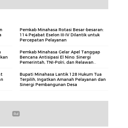
n
Pemkab Minahasa Rotasi Besar-besaran:
a
114 Pejabat Eselon III-IV Dilantik untuk
Percepatan Pelayanan
h
Pemkab Minahasa Gelar Apel Tanggap
nkan
Bencana Antisipasi El Nino: Sinergi
Pemerintah, TNI-Polri, dan Relawan
Diperkuat
at
Bupati Minahasa Lantik 128 Hukum Tua
an
Terpilih, Ingatkan Amanah Pelayanan dan
Sinergi Pembangunan Desa