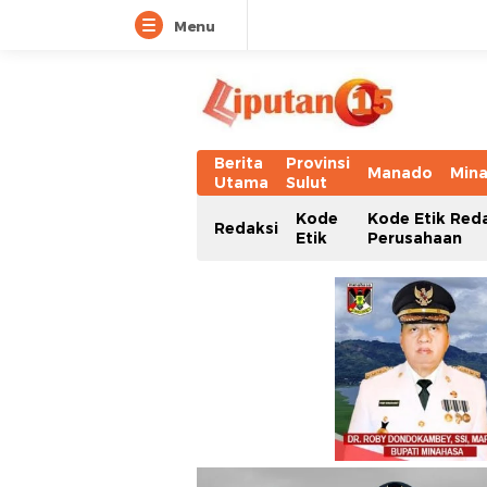
Menu
Berita
Provinsi
Manado
Min
Utama
Sulut
Kode
Kode Etik Red
Redaksi
Etik
Perusahaan