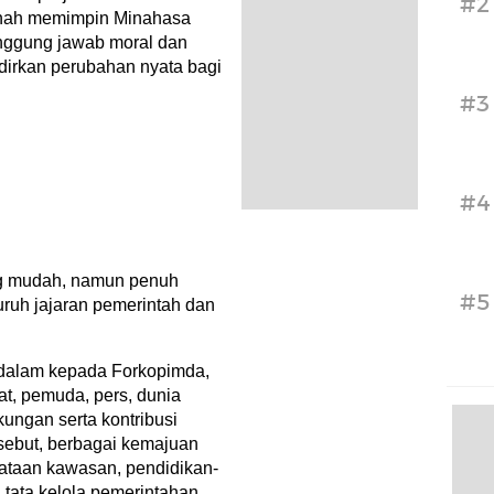
#2
nah memimpin Minahasa
anggung jawab moral dan
irkan perubahan nyata bagi
#3
#4
ang mudah, namun penuh
#5
ruh jajaran pemerintah dan
dalam kepada Forkopimda,
t, pemuda, pers, dunia
kungan serta kontribusi
sebut, berbagai kemajuan
penataan kawasan, pendidikan-
 tata kelola pemerintahan