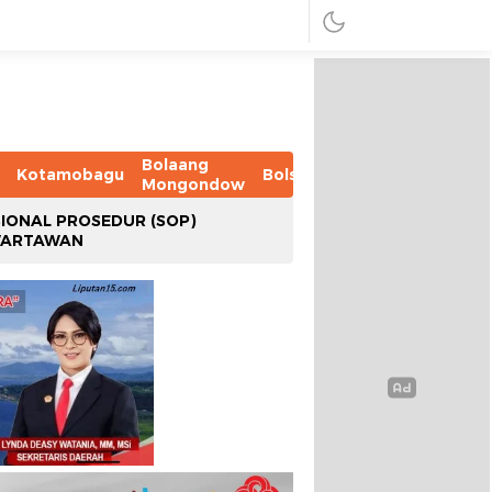
Bolaang
Kotamobagu
Bolsel
Bolmut
Boltim
B
Mongondow
IONAL PROSEDUR (SOP)
WARTAWAN