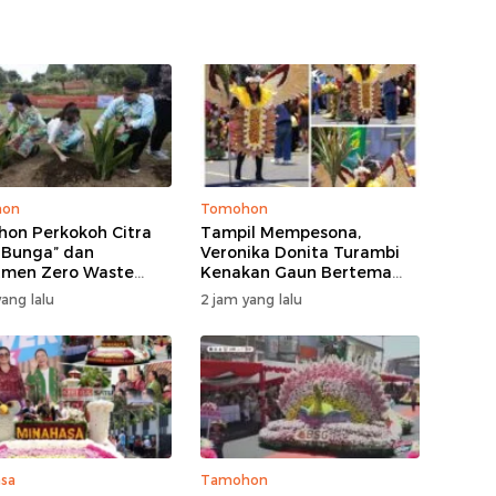
hon
Tomohon
on Perkokoh Citra
Tampil Mempesona,
 Bunga” dan
Veronika Donita Turambi
tmen Zero Waste
Kenakan Gaun Bertema
t Penanaman Bunga
Manguni di TOF 2026
ang lalu
2 jam yang lalu
 Launching Koperasi
Perah
sa
Tamohon