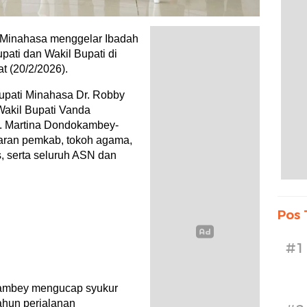
Minahasa menggelar Ibadah
ati dan Wakil Bupati di
 (20/2/2026).
Bupati Minahasa Dr. Robby
akil Bupati Vanda
y. Martina Dondokambey-
jaran pemkab, tokoh agama,
, serta seluruh ASN dan
Pos 
#1
ambey mengucap syukur
ahun perjalanan