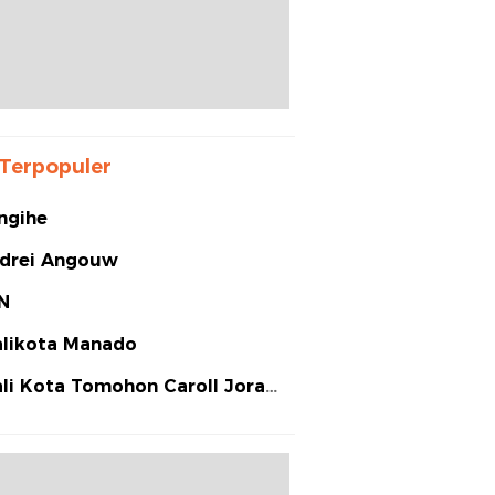
Terpopuler
ngihe
drei Angouw
N
likota Manado
li Kota Tomohon Caroll Joram
arias Senduk