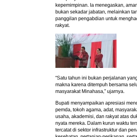
kepemimpinan. Ia menegaskan, ama
bukan sekadar jabatan, melainkan t
panggilan pengabdian untuk menghad
rakyat.
“Satu tahun ini bukan perjalanan y
makna karena ditempuh bersama selu
masyarakat Minahasa,” ujarnya.
Bupati menyampaikan apresiasi men
pemda, tokoh agama, adat, masyaraka
usaha, akademisi, dan rakyat atas du
nyata mereka. Dalam kurun waktu ter
tercatat di sektor infrastruktur dan 
kesehatan, pertanian-perikanan, serta