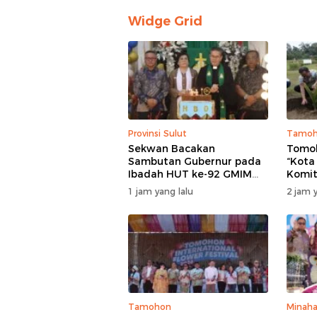
Widge Grid
Provinsi Sulut
Tamo
Sekwan Bacakan
Tomoh
Sambutan Gubernur pada
“Kota
Ibadah HUT ke-92 GMIM
Komi
Syalom Molas: Ajakan
lewa
1 jam yang lalu
2 jam y
Perkuat Iman dan Sinergi
serta
Pembangunan
Sapi 
Tamohon
Minaha