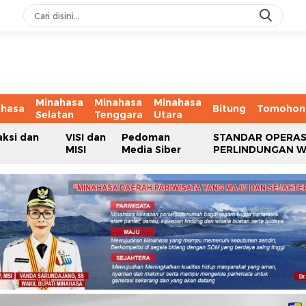
Minahasa
Minahasa
Minahasa
ahasa
Bitung
Tomohon
Selatan
Tenggara
Utara
aksi dan
VISI dan
Pedoman
STANDAR OPERAS
MISI
Media Siber
PERLINDUNGAN 