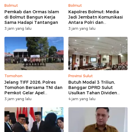
Bolmut
Bolmut
Pemkab dan Ormas Islam
Kapolres Bolmut: Media
di Bolmut Bangun Kerja
Jadi Jembatn Komunikasi
Sama Hadapi Tantangan
Antara Polri dan
Masyarakat
3 jam yang lalu
3 jam yang lalu
Tomohon
Provinsi Sulut
Jelang TIFF 2026, Polres
Butuh Modal 3 Triliun,
Tomohon Bersama TNI dan
Banggar DPRD Sulut
Pemkot Gelar Apel
Usulkan Tahan Dividen
Kesiapan Pengamanan
Rp79 Miliar untuk Perkuat
3 jam yang lalu
4 jam yang lalu
Modal