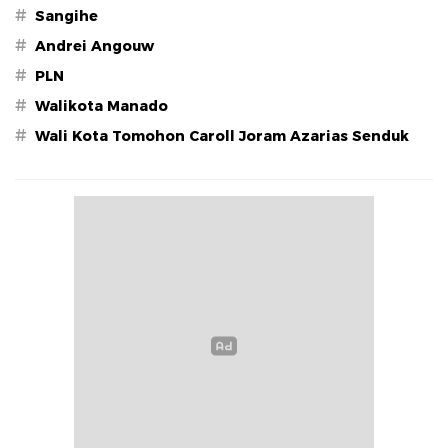
#
Sangihe
#
Andrei Angouw
#
PLN
#
Walikota Manado
#
Wali Kota Tomohon Caroll Joram Azarias Senduk