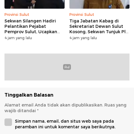
Provinsi Sulut
Provinsi Sulut
Sekwan Silangen Hadiri
Tiga Jabatan Kabag di
Pelantikan Pejabat
Sekretariat Dewan Sulut
Pemprov Sulut, Ucapkan
Kosong, Sekwan Tunjuk Plh
Selamat kepada Jahja
setelah Konsultasi ke BKD
4 jam yang lalu
4 jam yang lalu
Rondonuwu
Tinggalkan Balasan
Alamat email Anda tidak akan dipublikasikan.
Ruas yang
wajib ditandai
*
Simpan nama, email, dan situs web saya pada
peramban ini untuk komentar saya berikutnya.