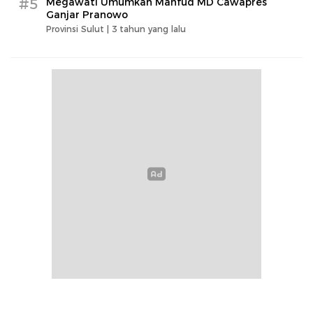
#5
Megawati Umumkan Mahfud MD Cawapres
Ganjar Pranowo
Provinsi Sulut |
3 tahun yang lalu