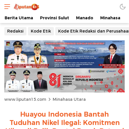
Berita Utama
Provinsi Sulut
Manado
Minahasa
Redaksi
Kode Etik
Kode Etik Redaksi dan Perusahaa
www.liputan15.com
Minahasa Utara
Huayou Indonesia Bantah
Tuduhan Nikel Ilegal: Komitmen