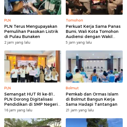
PLN
Tomohon
PLN Terus Mengupayakan
Perkuat Kerja Sama Panas
Pemulihan Pasokan Listrik
Bumi, Wali Kota Tomohon
di Pulau Bunaken
Audiensi dengan Wakil
Dubes Selandia Baru
2 jam yang lalu
5 jam yang lalu
PLN
Bolmut
Semangat HUT RI ke-81,
Pemkab dan Ormas Islam
PLN Dorong Digitalisasi
di Bolmut Bangun Kerja
Pendidikan di SMP Negeri
Sama Hadapi Tantangan
1 Palu Lewat Program TJSL
16 jam yang lalu
21 jam yang lalu