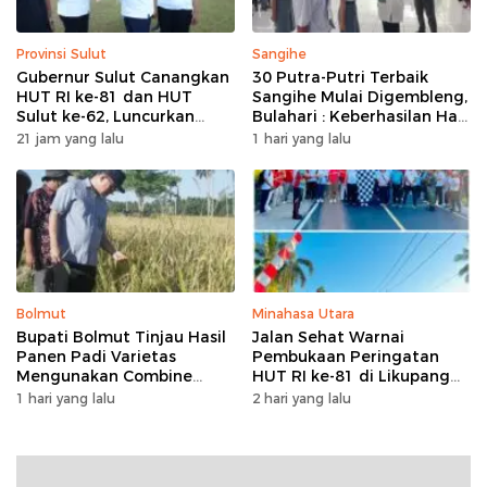
Provinsi Sulut
Sangihe
Gubernur Sulut Canangkan
30 Putra-Putri Terbaik
HUT RI ke-81 dan HUT
Sangihe Mulai Digembleng,
Sulut ke-62, Luncurkan
Bulahari : Keberhasilan Hari
Program Keringanan Pajak
Ini Bukan Garis Akhir Tapi
21 jam yang lalu
1 hari yang lalu
dan Penanaman 2.051 Bibit
Awal Dari Proses
Kelapa
Bolmut
Minahasa Utara
Bupati Bolmut Tinjau Hasil
Jalan Sehat Warnai
Panen Padi Varietas
Pembukaan Peringatan
Mengunakan Combine
HUT RI ke-81 di Likupang
Harvester
Barat
1 hari yang lalu
2 hari yang lalu