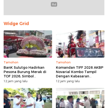
Widge Grid
Tamohon
Tamohon
BanK Sulutgo Hadirkan
Komandan TIFF 2026 AKBP
Pesona Burung Merak di
Novarial Kombo Tampil
TOF 2026, Simbol
Dengan Kabasaran
Keagungan Dan
Minahasa, Padukan Tugas
12 jam yang lalu
12 jam yang lalu
Kemakmuran
Dan Budaya