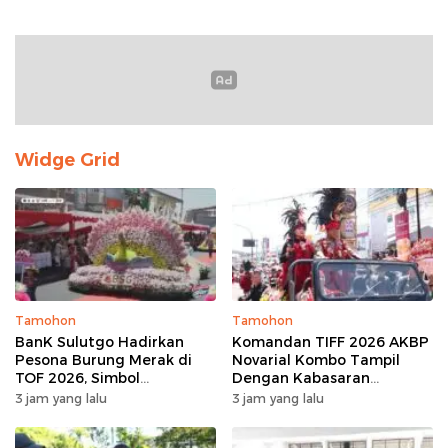
Widge Grid
Tamohon
Tamohon
BanK Sulutgo Hadirkan
Komandan TIFF 2026 AKBP
Pesona Burung Merak di
Novarial Kombo Tampil
TOF 2026, Simbol
Dengan Kabasaran
Keagungan Dan
Minahasa, Padukan Tugas
3 jam yang lalu
3 jam yang lalu
Kemakmuran
Dan Budaya