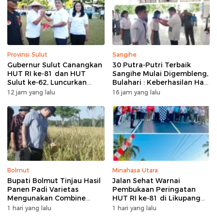
Provinsi Sulut
Sangihe
Gubernur Sulut Canangkan
30 Putra-Putri Terbaik
HUT RI ke-81 dan HUT
Sangihe Mulai Digembleng,
Sulut ke-62, Luncurkan
Bulahari : Keberhasilan Hari
Program Keringanan Pajak
Ini Bukan Garis Akhir Tapi
12 jam yang lalu
16 jam yang lalu
dan Penanaman 2.051 Bibit
Awal Dari Proses
Kelapa
Bolmut
Minahasa Utara
Bupati Bolmut Tinjau Hasil
Jalan Sehat Warnai
Panen Padi Varietas
Pembukaan Peringatan
Mengunakan Combine
HUT RI ke-81 di Likupang
Harvester
Barat
1 hari yang lalu
1 hari yang lalu