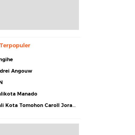
Terpopuler
ngihe
drei Angouw
N
likota Manado
li Kota Tomohon Caroll Joram
arias Senduk