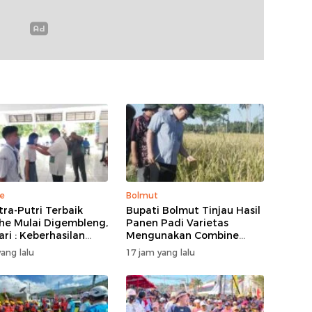
e
Bolmut
tra-Putri Terbaik
Bupati Bolmut Tinjau Hasil
he Mulai Digembleng,
Panen Padi Varietas
ari : Keberhasilan
Mengunakan Combine
ni Bukan Garis Akhir
Harvester
ang lalu
17 jam yang lalu
Awal Dari Proses