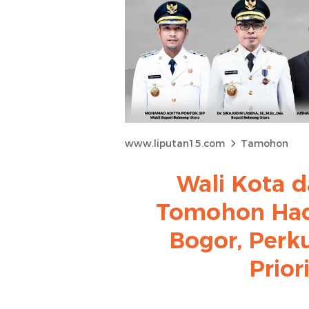
www.liputan15.com
Tamohon
Wali Kota d
Tomohon Hadi
Bogor, Perk
Prior