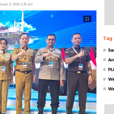
bruari 3, 2026 2:35 am
Tag 
#
Sa
#
An
#
PL
#
Wa
#
Wa
Az