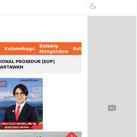
Bolaang
Kotamobagu
Bolsel
Bolmut
Boltim
B
Mongondow
IONAL PROSEDUR (SOP)
WARTAWAN