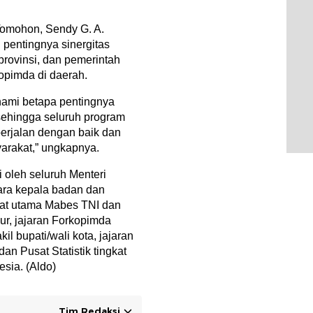
Tomohon, Sendy G. A.
 pentingnya sinergitas
provinsi, dan pemerintah
opimda di daerah.
ami betapa pentingnya
sehingga seluruh program
erjalan dengan baik dan
arakat,” ungkapnya.
i oleh seluruh Menteri
ara kepala badan dan
bat utama Mabes TNI dan
nur, jajaran Forkopimda
kil bupati/wali kota, jajaran
an Pusat Statistik tingkat
esia. (Aldo)
Tim Redaksi