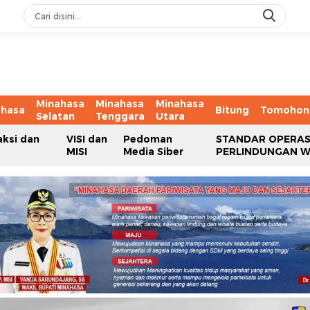
Minahasa
Minahasa
Minahasa
ahasa
Bitung
Tomohon
Selatan
Tenggara
Utara
aksi dan
VISI dan
Pedoman
STANDAR OPERAS
MISI
Media Siber
PERLINDUNGAN 