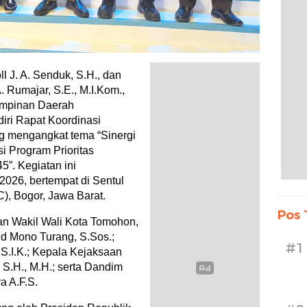
J. A. Senduk, S.H., dan
 Rumajar, S.E., M.I.Kom.,
impinan Daerah
ri Rapat Koordinasi
g mengangkat tema “Sinergi
 Program Prioritas
”. Kegiatan ini
2026, bertempat di Sentul
C), Bogor, Jawa Barat.
Pos 
an Wakil Wali Kota Tomohon,
 Mono Turang, S.Sos.;
#1
S.I.K.; Kepala Kejaksaan
 S.H., M.H.; serta Dandim
a A.F.S.