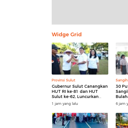
Widge Grid
Provinsi Sulut
Sangih
Gubernur Sulut Canangkan
30 Pu
HUT RI ke-81 dan HUT
Sangi
Sulut ke-62, Luncurkan
Bulah
Program Keringanan Pajak
Hari I
1 jam yang lalu
6 jam y
dan Penanaman 2.051
Tapi 
Bibit Kelapa