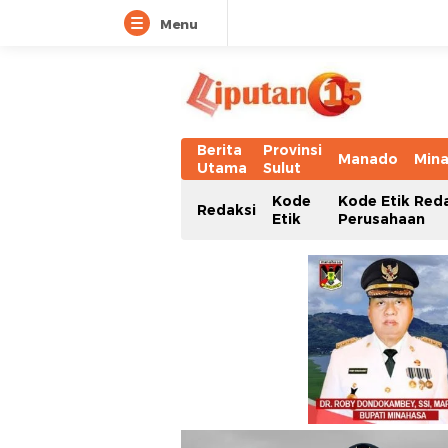
Menu
Berita
Provinsi
Manado
Min
Utama
Sulut
Kode
Kode Etik Red
Redaksi
Etik
Perusahaan