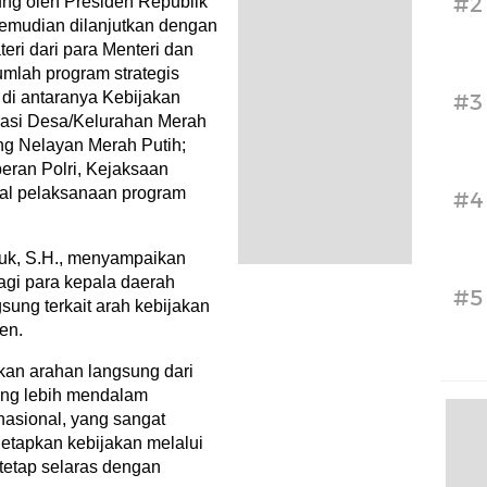
#2
ung oleh Presiden Republik
kemudian dilanjutkan dengan
ri dari para Menteri dan
umlah program strategis
di antaranya Kebijakan
#3
rasi Desa/Kelurahan Merah
g Nelayan Merah Putih;
peran Polri, Kejaksaan
al pelaksanaan program
#4
duk, S.H., menyampaikan
agi para kepala daerah
#5
ng terkait arah kebijakan
en.
kan arahan langsung dari
ng lebih mendalam
nasional, yang sangat
etapkan kebijakan melalui
tetap selaras dengan