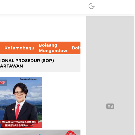
Bolaang
Kotamobagu
Bolsel
Bolmut
Boltim
B
Mongondow
IONAL PROSEDUR (SOP)
WARTAWAN