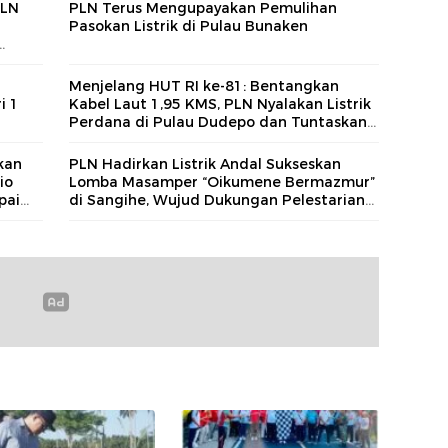
PLN
PLN Terus Mengupayakan Pemulihan
Pasokan Listrik di Pulau Bunaken
g
Menjelang HUT RI ke-81: Bentangkan
i 1
Kabel Laut 1,95 KMS, PLN Nyalakan Listrik
Perdana di Pulau Dudepo dan Tuntaskan
100 Persen Rasio Desa Berlistrik Provinsi
Gorontalo
kan
PLN Hadirkan Listrik Andal Sukseskan
io
Lomba Masamper “Oikumene Bermazmur”
pai
di Sangihe, Wujud Dukungan Pelestarian
Budaya dan Kebersamaan