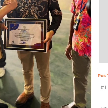
Pos 
#1