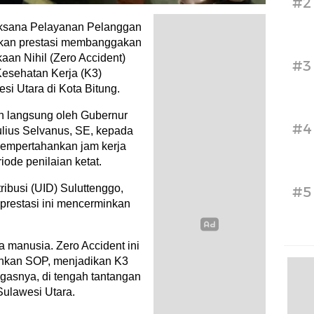
#2
ksana Pelayanan Pelanggan
kan prestasi membanggakan
an Nihil (Zero Accident)
#3
esehatan Kerja (K3)
si Utara di Kota Bitung.
an langsung oleh Gubernur
#4
ulius Selvanus, SE, kepada
empertahankan jam kerja
ode penilaian ketat.
ibusi (UID) Suluttenggo,
#5
estasi ini mencerminkan
wa manusia. Zero Accident ini
ankan SOP, menjadikan K3
egasnya, di tengah tantangan
Sulawesi Utara.