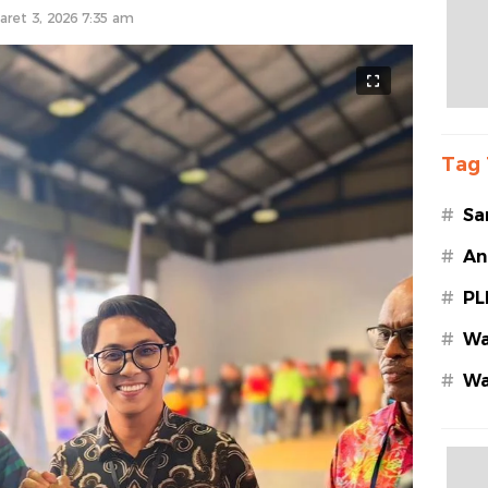
aret 3, 2026 7:35 am
Tag 
#
Sa
#
An
#
PL
#
Wa
#
Wa
Az