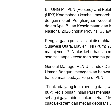
BITUNG-PT PLN (Persero) Unit Pela
(UP3) Kotamobagu kembali menoreh
dengan meraih Penghargaan Kecelaka
dalam Apel Bulan Keselamatan dan K
Nasional 2026 tingkat Provinsi Sulawe
Penghargaan prestisius ini diserahk
Sulawesi Utara, Mayjen TNI (Purn) Y
manajemen PLN atas keberhasilan m
selamat tanpa kecelakaan selama peri
General Manager PLN Unit Induk Distr
Usman Bangun, menegaskan bahwa pr
transformasi budaya kerja di PLN.
“Tidak ada yang lebih penting dari ji
bukti kedisiplinan insan PLN menjal
sebagai gaya hidup, bukan beban,” t
cuaca ekstrem dan medan geografis 