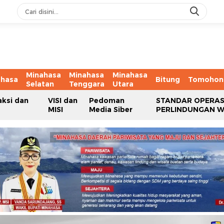
Minahasa
Minahasa
Minahasa
ahasa
Bitung
Tomohon
Selatan
Tenggara
Utara
aksi dan
VISI dan
Pedoman
STANDAR OPERAS
MISI
Media Siber
PERLINDUNGAN 