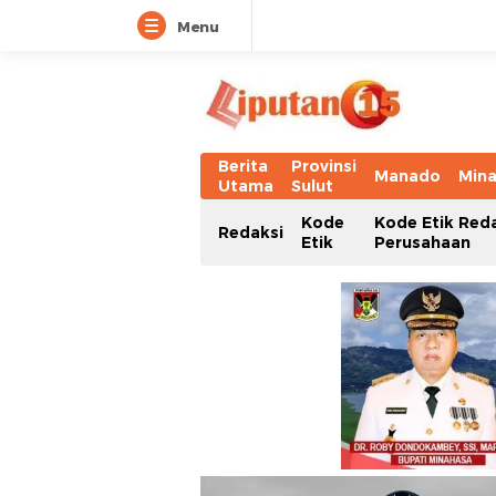
Menu
Berita
Provinsi
Manado
Min
Utama
Sulut
Kode
Kode Etik Red
Redaksi
Etik
Perusahaan