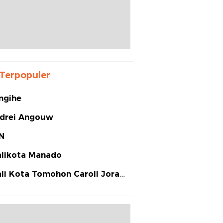
Terpopuler
ngihe
drei Angouw
N
likota Manado
li Kota Tomohon Caroll Joram
arias Senduk