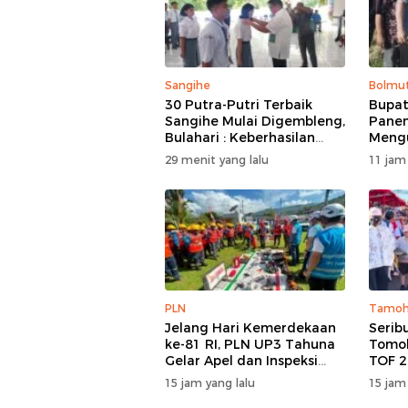
Sangihe
Bolmu
30 Putra-Putri Terbaik
Bupat
Sangihe Mulai Digembleng,
Panen
Bulahari : Keberhasilan
Meng
Hari Ini Bukan Garis Akhir
Harve
29 menit yang lalu
11 jam
Tapi Awal Dari Proses
PLN
Tamo
Jelang Hari Kemerdekaan
Serib
ke-81 RI, PLN UP3 Tahuna
Tomoh
Gelar Apel dan Inspeksi
TOF 2
Peralatan Guna Pastikan
Kolos
15 jam yang lalu
15 jam
Keandalan Listrik
Buda