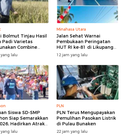
t
Minahasa Utara
i Bolmut Tinjau Hasil
Jalan Sehat Warnai
 Padi Varietas
Pembukaan Peringatan
unakan Combine
HUT RI ke-81 di Likupang
ster
Barat
 yang lalu
12 jam yang lalu
hon
PLN
uan Siswa SD-SMP
PLN Terus Mengupayakan
on Siap Semarakkan
Pemulihan Pasokan Listrik
026, Hadirkan Atraksi
di Pulau Bunaken
al dan Harmoni Seni
 yang lalu
22 jam yang lalu
ya