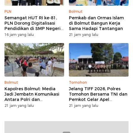
PLN
Bolmut
Semangat HUT RI ke-81,
Pemkab dan Ormas Islam
PLN Dorong Digitalisasi
di Bolmut Bangun Kerja
Pendidikan di SMP Negeri
Sama Hadapi Tantangan
1 Palu Lewat Program TJSL
16 jam yang lalu
21 jam yang lalu
Bolmut
Tomohon
Kapolres Bolmut: Media
Jelang TIFF 2026, Polres
Jadi Jembatn Komunikasi
Tomohon Bersama TNI dan
Antara Polri dan
Pemkot Gelar Apel
Masyarakat
Kesiapan Pengamanan
21 jam yang lalu
21 jam yang lalu