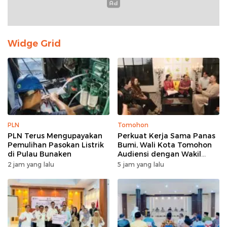
Widge Grid
PLN
Tomohon
PLN Terus Mengupayakan
Perkuat Kerja Sama Panas
Pemulihan Pasokan Listrik
Bumi, Wali Kota Tomohon
di Pulau Bunaken
Audiensi dengan Wakil
Dubes Selandia Baru
2 jam yang lalu
5 jam yang lalu