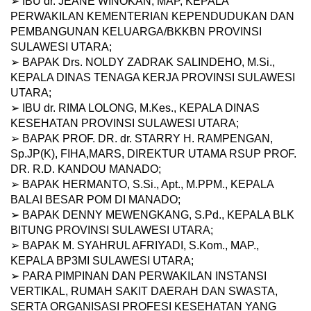
➢ IBU dr. JEANE WINOKAN, MAP, KEPALA
PERWAKILAN KEMENTERIAN KEPENDUDUKAN DAN
PEMBANGUNAN KELUARGA/BKKBN PROVINSI
SULAWESI UTARA;
➢ BAPAK Drs. NOLDY ZADRAK SALINDEHO, M.Si.,
KEPALA DINAS TENAGA KERJA PROVINSI SULAWESI
UTARA;
➢ IBU dr. RIMA LOLONG, M.Kes., KEPALA DINAS
KESEHATAN PROVINSI SULAWESI UTARA;
➢ BAPAK PROF. DR. dr. STARRY H. RAMPENGAN,
Sp.JP(K), FIHA,MARS, DIREKTUR UTAMA RSUP PROF.
DR. R.D. KANDOU MANADO;
➢ BAPAK HERMANTO, S.Si., Apt., M.PPM., KEPALA
BALAI BESAR POM DI MANADO;
➢ BAPAK DENNY MEWENGKANG, S.Pd., KEPALA BLK
BITUNG PROVINSI SULAWESI UTARA;
➢ BAPAK M. SYAHRUL AFRIYADI, S.Kom., MAP.,
KEPALA BP3MI SULAWESI UTARA;
➢ PARA PIMPINAN DAN PERWAKILAN INSTANSI
VERTIKAL, RUMAH SAKIT DAERAH DAN SWASTA,
SERTA ORGANISASI PROFESI KESEHATAN YANG