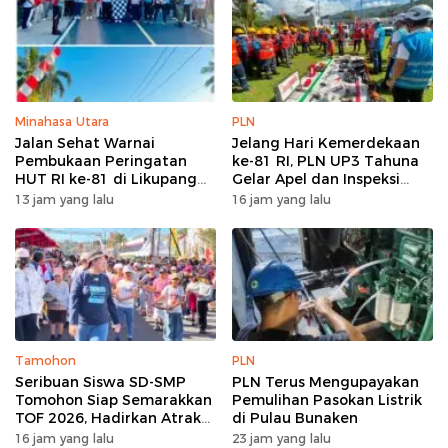
Minahasa Utara
PLN
Jalan Sehat Warnai
Jelang Hari Kemerdekaan
Pembukaan Peringatan
ke-81 RI, PLN UP3 Tahuna
HUT RI ke-81 di Likupang
Gelar Apel dan Inspeksi
Barat
Peralatan Guna Pastikan
13 jam yang lalu
16 jam yang lalu
Keandalan Listrik
Kepulauan Nusa Utara
Tamohon
PLN
Seribuan Siswa SD-SMP
PLN Terus Mengupayakan
Tomohon Siap Semarakkan
Pemulihan Pasokan Listrik
TOF 2026, Hadirkan Atraksi
di Pulau Bunaken
Kolosal dan Harmoni Seni
16 jam yang lalu
23 jam yang lalu