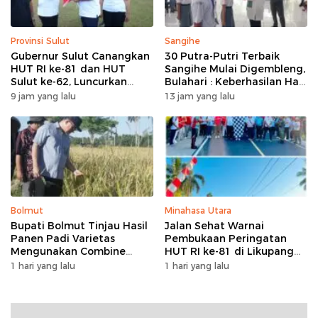
Provinsi Sulut
Sangihe
Gubernur Sulut Canangkan
30 Putra-Putri Terbaik
HUT RI ke-81 dan HUT
Sangihe Mulai Digembleng,
Sulut ke-62, Luncurkan
Bulahari : Keberhasilan Hari
Program Keringanan Pajak
Ini Bukan Garis Akhir Tapi
9 jam yang lalu
13 jam yang lalu
dan Penanaman 2.051 Bibit
Awal Dari Proses
Kelapa
Bolmut
Minahasa Utara
Bupati Bolmut Tinjau Hasil
Jalan Sehat Warnai
Panen Padi Varietas
Pembukaan Peringatan
Mengunakan Combine
HUT RI ke-81 di Likupang
Harvester
Barat
1 hari yang lalu
1 hari yang lalu