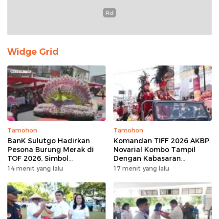
Widge Grid
Tamohon
Tamohon
BanK Sulutgo Hadirkan
Komandan TIFF 2026 AKBP
Pesona Burung Merak di
Novarial Kombo Tampil
TOF 2026, Simbol
Dengan Kabasaran
Keagungan Dan
Minahasa, Padukan Tugas
14 menit yang lalu
17 menit yang lalu
Kemakmuran
Dan Budaya