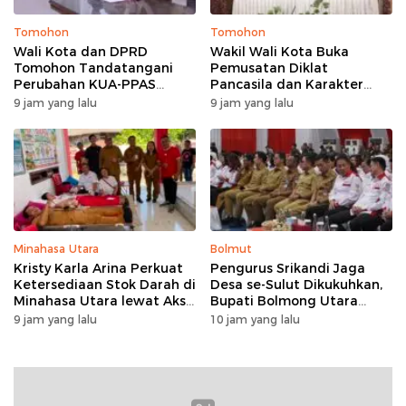
Tomohon
Tomohon
Wali Kota dan DPRD
Wakil Wali Kota Buka
Tomohon Tandatangani
Pemusatan Diklat
Perubahan KUA-PPAS
Pancasila dan Karakter
APBD 2026 untuk Respons
untuk 36 Calon Paskibraka
9 jam yang lalu
9 jam yang lalu
Dinamika Anggaran
Tomohon
Minahasa Utara
Bolmut
Kristy Karla Arina Perkuat
Pengurus Srikandi Jaga
Ketersediaan Stok Darah di
Desa se-Sulut Dikukuhkan,
Minahasa Utara lewat Aksi
Bupati Bolmong Utara
Donor Massal di Wori
Sampaikan Pesan ini
9 jam yang lalu
10 jam yang lalu