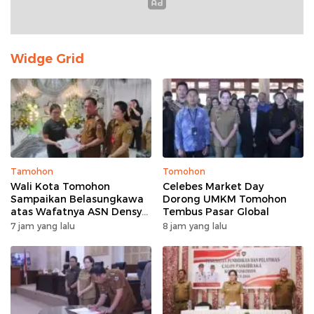
Widge Grid
Tamohon
Tomohon
Wali Kota Tomohon
Celebes Market Day
Sampaikan Belasungkawa
Dorong UMKM Tomohon
atas Wafatnya ASN Densy
Tembus Pasar Global
Mandagi
7 jam yang lalu
8 jam yang lalu