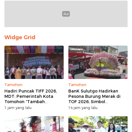
Widge Grid
Tamohon
Tamohon
Hadiri Puncak TIFF 2026,
BanK Sulutgo Hadirkan
MDT: Pemerintah Kota
Pesona Burung Merak di
Tomohon “Tambah
TOF 2026, Simbol
Mantap”, Usai Parade
Keagungan Dan
1 jam yang lalu
14 jam yang lalu
Bunga Berbagi Sembako
Kemakmuran
kepada Masyarakat