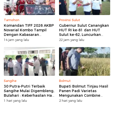
Tamohon
Provinsi Sulut
Komandan TIFF 2026 AKBP
Gubernur Sulut Canangkan
Novarial Kombo Tampil
HUT RI ke-81 dan HUT
Dengan Kabasaran
Sulut ke-62, Luncurkan
Minahasa, Padukan Tugas
Program Keringanan Pajak
14 jam yang lalu
22 jam yang lalu
Dan Budaya
dan Penanaman 2.051 Bibit
Kelapa
Sangihe
Bolmut
30 Putra-Putri Terbaik
Bupati Bolmut Tinjau Hasil
Sangihe Mulai Digembleng,
Panen Padi Varietas
Bulahari : Keberhasilan Hari
Mengunakan Combine
Ini Bukan Garis Akhir Tapi
Harvester
1 hari yang lalu
2 hari yang lalu
Awal Dari Proses