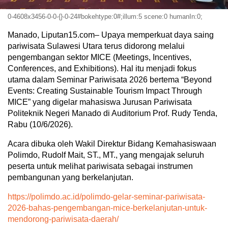
0-4608x3456-0-0-{}-0-24#bokehtype:0#;illum:5 scene:0 humanIn:0;
Manado, Liputan15.com– Upaya memperkuat daya saing
pariwisata Sulawesi Utara terus didorong melalui
pengembangan sektor MICE (Meetings, Incentives,
Conferences, and Exhibitions). Hal itu menjadi fokus
utama dalam Seminar Pariwisata 2026 bertema “Beyond
Events: Creating Sustainable Tourism Impact Through
MICE” yang digelar mahasiswa Jurusan Pariwisata
Politeknik Negeri Manado di Auditorium Prof. Rudy Tenda,
Rabu (10/6/2026).
Acara dibuka oleh Wakil Direktur Bidang Kemahasiswaan
Polimdo, Rudolf Mait, ST., MT., yang mengajak seluruh
peserta untuk melihat pariwisata sebagai instrumen
pembangunan yang berkelanjutan.
https://polimdo.ac.id/polimdo-gelar-seminar-pariwisata-
2026-bahas-pengembangan-mice-berkelanjutan-untuk-
mendorong-pariwisata-daerah/