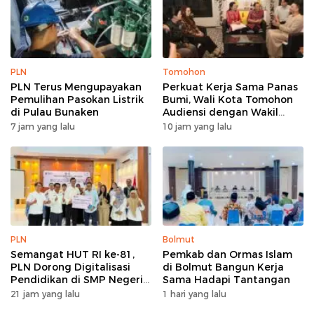
PLN
Tomohon
PLN Terus Mengupayakan
Perkuat Kerja Sama Panas
Pemulihan Pasokan Listrik
Bumi, Wali Kota Tomohon
di Pulau Bunaken
Audiensi dengan Wakil
Dubes Selandia Baru
7 jam yang lalu
10 jam yang lalu
PLN
Bolmut
Semangat HUT RI ke-81,
Pemkab dan Ormas Islam
PLN Dorong Digitalisasi
di Bolmut Bangun Kerja
Pendidikan di SMP Negeri
Sama Hadapi Tantangan
1 Palu Lewat Program TJSL
21 jam yang lalu
1 hari yang lalu