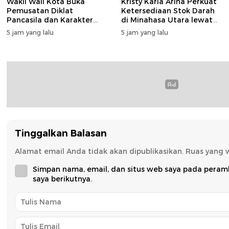
Wakil Wali Kota Buka
Kristy Karla Arina Perkuat
Pemusatan Diklat
Ketersediaan Stok Darah
Pancasila dan Karakter
di Minahasa Utara lewat
untuk 36 Calon Paskibraka
Aksi Donor Massal di Wori
5 jam yang lalu
5 jam yang lalu
Tomohon
Tinggalkan Balasan
Alamat email Anda tidak akan dipublikasikan.
Ruas yang 
Simpan nama, email, dan situs web saya pada peram
saya berikutnya.