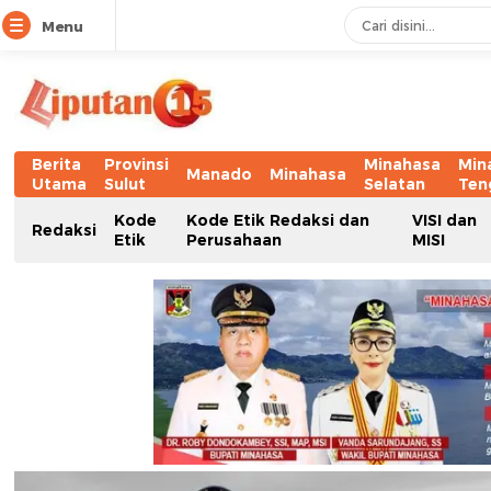
Menu
Berita
Provinsi
Minahasa
Min
Manado
Minahasa
Utama
Sulut
Selatan
Ten
Kode
Kode Etik Redaksi dan
VISI dan
Redaksi
Etik
Perusahaan
MISI