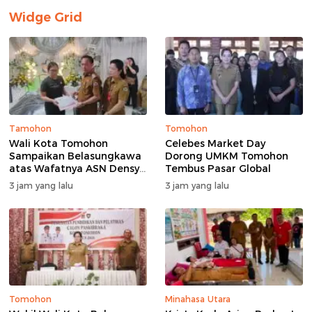
Widge Grid
Tamohon
Tomohon
Wali Kota Tomohon
Celebes Market Day
Sampaikan Belasungkawa
Dorong UMKM Tomohon
atas Wafatnya ASN Densy
Tembus Pasar Global
Mandagi
3 jam yang lalu
3 jam yang lalu
Tomohon
Minahasa Utara