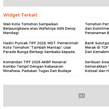
Widget Terkait
Wali Kota Tomohon Sampaikan
Tomohon Perk
Belasungkawa atas Wafatnya ASN Densy
dan Komitme
Mandagi
Penanaman B
Koperasi Sap
Hadiri Puncak TIFF 2026, MDT: Pemerintah
BanK Sulutgo
Kota Tomohon “Tambah Mantap”, Usai
Merak di TOF
Parade Bunga Berbagi Sembako kepada
Dan Kemakm
Masyarakat
Komandan TIFF 2026 AKBP Novarial
Seribuan Sis
Kombo Tampil Dengan Kabasaran
Semarakkan T
Minahasa, Padukan Tugas Dan Budaya
Kolosal dan 