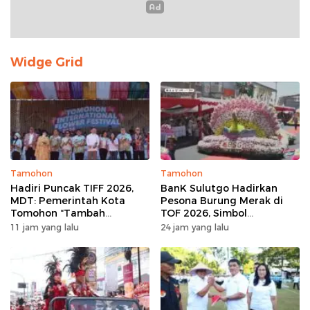
Widge Grid
Tamohon
Tamohon
Hadiri Puncak TIFF 2026,
BanK Sulutgo Hadirkan
MDT: Pemerintah Kota
Pesona Burung Merak di
Tomohon “Tambah
TOF 2026, Simbol
Mantap”, Usai Parade
Keagungan Dan
11 jam yang lalu
24 jam yang lalu
Bunga Berbagi Sembako
Kemakmuran
kepada Masyarakat