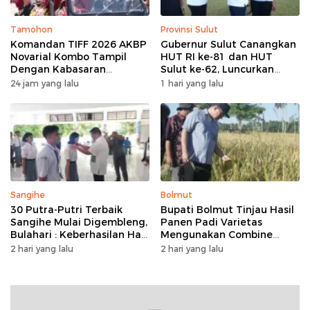
Tamohon
Provinsi Sulut
Komandan TIFF 2026 AKBP
Gubernur Sulut Canangkan
Novarial Kombo Tampil
HUT RI ke-81 dan HUT
Dengan Kabasaran
Sulut ke-62, Luncurkan
Minahasa, Padukan Tugas
Program Keringanan Pajak
24 jam yang lalu
1 hari yang lalu
Dan Budaya
dan Penanaman 2.051 Bibit
Kelapa
Sangihe
Bolmut
30 Putra-Putri Terbaik
Bupati Bolmut Tinjau Hasil
Sangihe Mulai Digembleng,
Panen Padi Varietas
Bulahari : Keberhasilan Hari
Mengunakan Combine
Ini Bukan Garis Akhir Tapi
Harvester
2 hari yang lalu
2 hari yang lalu
Awal Dari Proses