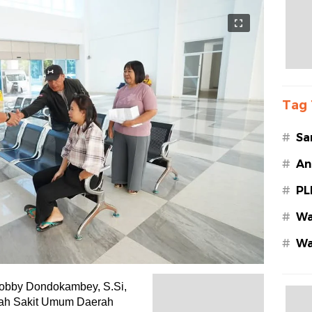
Tag 
#
Sa
#
An
#
PL
#
Wa
#
Wa
Az
bby Dondokambey, S.Si,
ah Sakit Umum Daerah