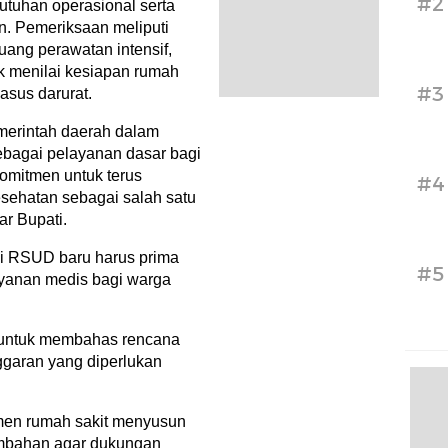
#2
butuhan operasional serta
n. Pemeriksaan meliputi
ruang perawatan intensif,
uk menilai kesiapan rumah
#3
asus darurat.
erintah daerah dalam
bagai pelayanan dasar bagi
omitmen untuk terus
#4
ehatan sebagai salah satu
ar Bupati.
i RSUD baru harus prima
#5
yanan medis bagi warga
 untuk membahas rencana
ggaran yang diperlukan
en rumah sakit menyusun
tambahan agar dukungan