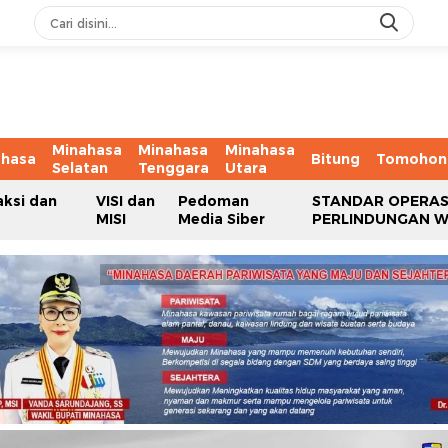
Minahasa
Minahasa
Minahasa
ahasa
Bitung
Tomohon
Selatan
Tenggara
Utara
aksi dan
VISI dan
Pedoman
STANDAR OPERAS
MISI
Media Siber
PERLINDUNGAN 