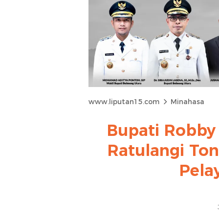
www.liputan15.com
Minahasa
Bupati Robby
Ratulangi To
Pela