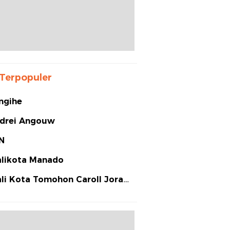
Terpopuler
ngihe
drei Angouw
N
likota Manado
li Kota Tomohon Caroll Joram
arias Senduk