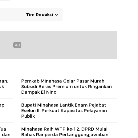
Tim Redaksi
ran:
Pemkab Minahasa Gelar Pasar Murah
uk
Subsidi Beras Premium untuk Ringankan
Dampak El Nino
ap
Bupati Minahasa Lantik Enam Pejabat
Eselon II, Perkuat Kapasitas Pelayanan
Publik
Tua
Minahasa Raih WTP ke-12, DPRD Mulai
n dan
Bahas Ranperda Pertanggungjawaban