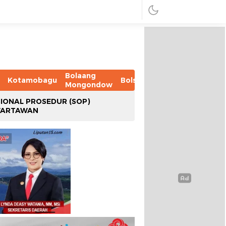
Bolaang
Kotamobagu
Bolsel
Bolmut
Boltim
B
Mongondow
IONAL PROSEDUR (SOP)
WARTAWAN