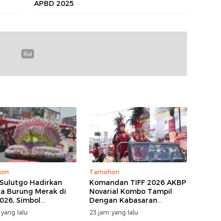
APBD 2025
hon
Tamohon
Sulutgo Hadirkan
Komandan TIFF 2026 AKBP
a Burung Merak di
Novarial Kombo Tampil
026, Simbol
Dengan Kabasaran
ungan Dan
Minahasa, Padukan Tugas
 yang lalu
23 jam yang lalu
kmuran
Dan Budaya