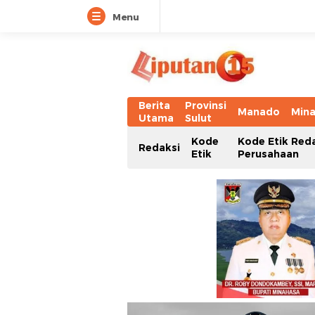
Menu
Berita
Provinsi
Manado
Min
Utama
Sulut
Kode
Kode Etik Red
Redaksi
Etik
Perusahaan