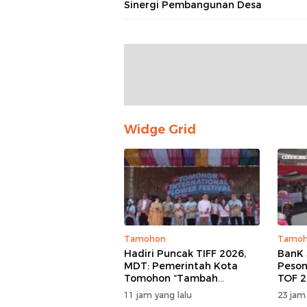
Sinergi Pembangunan Desa
Widge Grid
Tamohon
Tamo
Hadiri Puncak TIFF 2026,
BanK 
MDT: Pemerintah Kota
Peson
Tomohon “Tambah
TOF 2
Mantap”, Usai Parade
Keag
11 jam yang lalu
23 jam
Bunga Berbagi Sembako
Kema