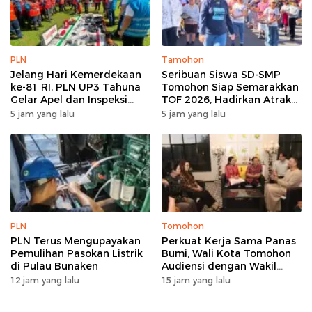
PLN
Tamohon
Jelang Hari Kemerdekaan
Seribuan Siswa SD-SMP
ke-81 RI, PLN UP3 Tahuna
Tomohon Siap Semarakkan
Gelar Apel dan Inspeksi
TOF 2026, Hadirkan Atraksi
Peralatan Guna Pastikan
Kolosal dan Harmoni Seni
5 jam yang lalu
5 jam yang lalu
Keandalan Listrik
Budaya
Kepulauan Nusa Utara
PLN
Tomohon
PLN Terus Mengupayakan
Perkuat Kerja Sama Panas
Pemulihan Pasokan Listrik
Bumi, Wali Kota Tomohon
di Pulau Bunaken
Audiensi dengan Wakil
Dubes Selandia Baru
12 jam yang lalu
15 jam yang lalu