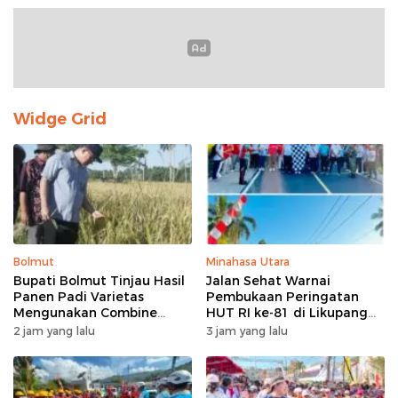
Widge Grid
Bolmut
Minahasa Utara
Bupati Bolmut Tinjau Hasil
Jalan Sehat Warnai
Panen Padi Varietas
Pembukaan Peringatan
Mengunakan Combine
HUT RI ke-81 di Likupang
Harvester
Barat
2 jam yang lalu
3 jam yang lalu