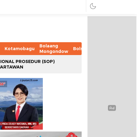
Bolaang
Kotamobagu
Bolsel
Bolmut
Boltim
B
Mongondow
IONAL PROSEDUR (SOP)
WARTAWAN