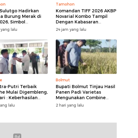
hon
Tamohon
Sulutgo Hadirkan
Komandan TIFF 2026 AKBP
a Burung Merak di
Novarial Kombo Tampil
026, Simbol
Dengan Kabasaran
ungan Dan
Minahasa, Padukan Tugas
 yang lalu
24 jam yang lalu
kmuran
Dan Budaya
e
Bolmut
tra-Putri Terbaik
Bupati Bolmut Tinjau Hasil
he Mulai Digembleng,
Panen Padi Varietas
ari : Keberhasilan
Mengunakan Combine
ni Bukan Garis Akhir
Harvester
yang lalu
2 hari yang lalu
Awal Dari Proses