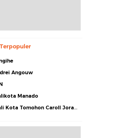
Terpopuler
ngihe
drei Angouw
N
likota Manado
li Kota Tomohon Caroll Joram
arias Senduk