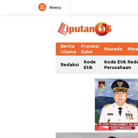
Menu
Berita
Provinsi
Manado
Min
Utama
Sulut
Kode
Kode Etik Red
Redaksi
Etik
Perusahaan