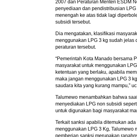
2007 dan Peraturan Menteri ESDM No
penyediaan dan pendistribusian LPG 
menengah ke atas tidak lagi diperb
subsidi tersebut.
Dia mengatakan, klasifikasi masyara
menggunakan LPG 3 kg sudah jelas d
peraturan tersebut.
“Pemerintah Kota Manado bersama P
masyarakat untuk menggunakan LPG 
ketentuan yang berlaku, apabila mem
maka jangan menggunakan LPG 3 kg
saudara kita yang kurang mampu,” u
Talumewo menambahkan bahwa saat i
menyediakan LPG non subsidi seperti 
untuk digunakan bagi masyarakat m
Terkait sanksi apabila ditemukan ad
menggunakan LPG 3 Kg, Talumewo 
pemberian sanksi merupakan ranahn