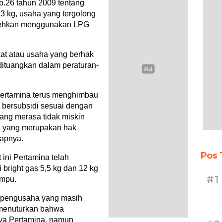
.26 tahun 2009 tentang
3 kg, usaha yang tergolong
olehkan menggunakan LPG
kat atau usaha yang berhak
ituangkan dalam peraturan-
ertamina terus menghimbau
bersubsidi sesuai dengan
ang merasa tidak miskin
 yang merupakan hak
capnya.
Pos 
ni Pertamina telah
bright gas 5,5 kg dan 12 kg
#1
ampu.
a pengusaha yang masih
menuturkan bahwa
ya Pertamina, namun