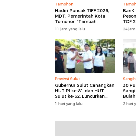
Tamohon
Tamo
Hadiri Puncak TIFF 2026,
BanK 
MDT: Pemerintah Kota
Peson
Tomohon “Tambah
TOF 2
Mantap”, Usai Parade
Keag
11 jam yang lalu
24 jam
Bunga Berbagi Sembako
Kema
kepada Masyarakat
Provinsi Sulut
Sangih
Gubernur Sulut Canangkan
30 Pu
HUT RI ke-81 dan HUT
Sangi
Sulut ke-62, Luncurkan
Bulah
Program Keringanan Pajak
Hari I
1 hari yang lalu
2 hari 
dan Penanaman 2.051
Tapi 
Bibit Kelapa