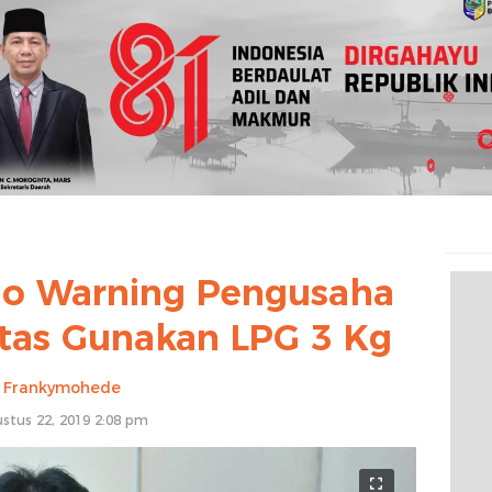
o Warning Pengusaha
as Gunakan LPG 3 Kg
Frankymohede
stus 22, 2019 2:08 pm