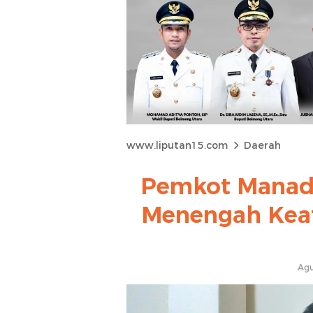
www.liputan15.com
Daerah
Pemkot Manad
Menengah Keat
Agu