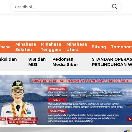
Minahasa
Minahasa
Minahasa
ahasa
Bitung
Tomohon
Selatan
Tenggara
Utara
aksi dan
VISI dan
Pedoman
STANDAR OPERAS
MISI
Media Siber
PERLINDUNGAN 