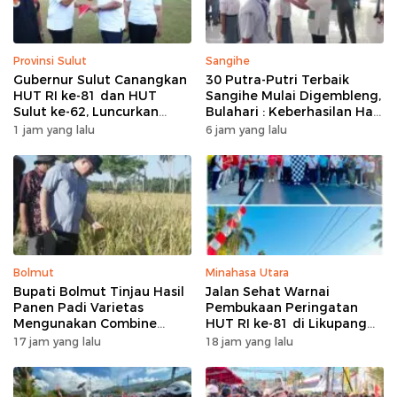
Provinsi Sulut
Sangihe
Gubernur Sulut Canangkan
30 Putra-Putri Terbaik
HUT RI ke-81 dan HUT
Sangihe Mulai Digembleng,
Sulut ke-62, Luncurkan
Bulahari : Keberhasilan Hari
Program Keringanan Pajak
Ini Bukan Garis Akhir Tapi
1 jam yang lalu
6 jam yang lalu
dan Penanaman 2.051 Bibit
Awal Dari Proses
Kelapa
Bolmut
Minahasa Utara
Bupati Bolmut Tinjau Hasil
Jalan Sehat Warnai
Panen Padi Varietas
Pembukaan Peringatan
Mengunakan Combine
HUT RI ke-81 di Likupang
Harvester
Barat
17 jam yang lalu
18 jam yang lalu