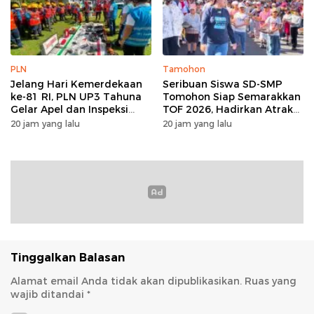
PLN
Tamohon
Jelang Hari Kemerdekaan
Seribuan Siswa SD-SMP
ke-81 RI, PLN UP3 Tahuna
Tomohon Siap Semarakkan
Gelar Apel dan Inspeksi
TOF 2026, Hadirkan Atraksi
Peralatan Guna Pastikan
Kolosal dan Harmoni Seni
20 jam yang lalu
20 jam yang lalu
Keandalan Listrik
Budaya
Kepulauan Nusa Utara
Tinggalkan Balasan
Alamat email Anda tidak akan dipublikasikan.
Ruas yang
wajib ditandai
*