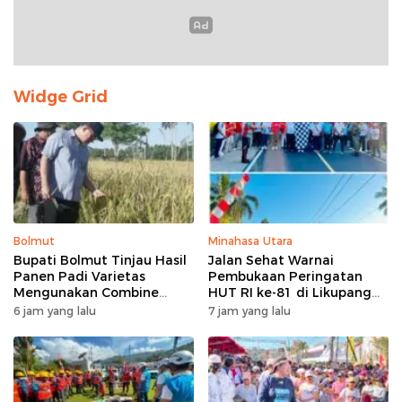
Widge Grid
Bolmut
Minahasa Utara
Bupati Bolmut Tinjau Hasil
Jalan Sehat Warnai
Panen Padi Varietas
Pembukaan Peringatan
Mengunakan Combine
HUT RI ke-81 di Likupang
Harvester
Barat
6 jam yang lalu
7 jam yang lalu