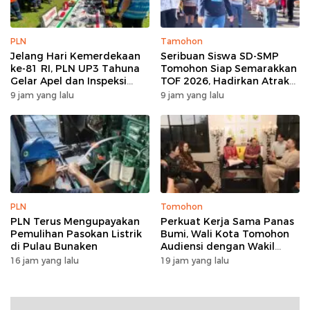
PLN
Tamohon
Jelang Hari Kemerdekaan
Seribuan Siswa SD-SMP
ke-81 RI, PLN UP3 Tahuna
Tomohon Siap Semarakkan
Gelar Apel dan Inspeksi
TOF 2026, Hadirkan Atraksi
Peralatan Guna Pastikan
Kolosal dan Harmoni Seni
9 jam yang lalu
9 jam yang lalu
Keandalan Listrik
Budaya
Kepulauan Nusa Utara
PLN
Tomohon
PLN Terus Mengupayakan
Perkuat Kerja Sama Panas
Pemulihan Pasokan Listrik
Bumi, Wali Kota Tomohon
di Pulau Bunaken
Audiensi dengan Wakil
Dubes Selandia Baru
16 jam yang lalu
19 jam yang lalu