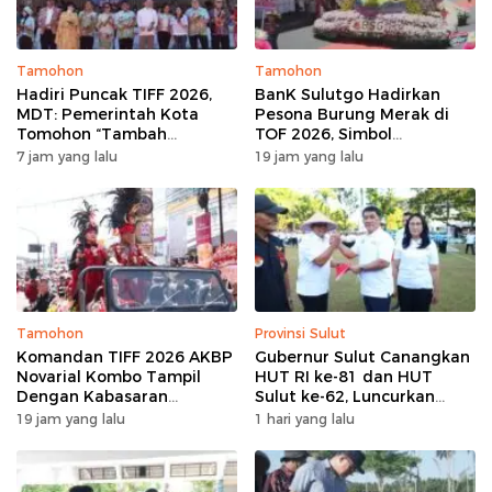
Tamohon
Tamohon
Hadiri Puncak TIFF 2026,
BanK Sulutgo Hadirkan
MDT: Pemerintah Kota
Pesona Burung Merak di
Tomohon “Tambah
TOF 2026, Simbol
Mantap”, Usai Parade
Keagungan Dan
7 jam yang lalu
19 jam yang lalu
Bunga Berbagi Sembako
Kemakmuran
kepada Masyarakat
Tamohon
Provinsi Sulut
Komandan TIFF 2026 AKBP
Gubernur Sulut Canangkan
Novarial Kombo Tampil
HUT RI ke-81 dan HUT
Dengan Kabasaran
Sulut ke-62, Luncurkan
Minahasa, Padukan Tugas
Program Keringanan Pajak
19 jam yang lalu
1 hari yang lalu
Dan Budaya
dan Penanaman 2.051 Bibit
Kelapa