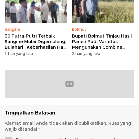
Sangihe
Bolmut
30 Putra-Putri Terbaik
Bupati Bolmut Tinjau Hasil
Sangihe Mulai Digembleng,
Panen Padi Varietas
Bulahari : Keberhasilan Hari
Mengunakan Combine
Ini Bukan Garis Akhir Tapi
Harvester
1 hari yang lalu
2 hari yang lalu
Awal Dari Proses
Tinggalkan Balasan
Alamat email Anda tidak akan dipublikasikan.
Ruas yang
wajib ditandai
*