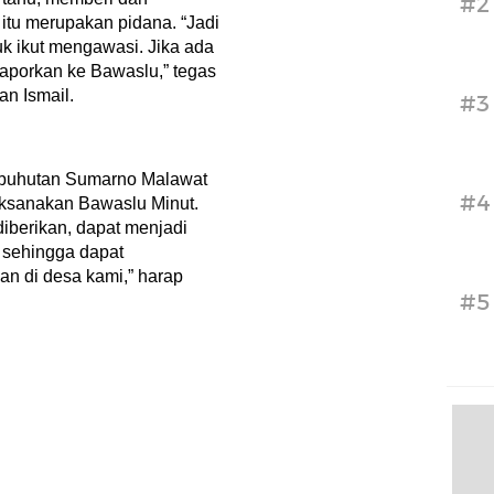
#2
itu merupakan pidana. “Jadi
tuk ikut mengawasi. Jika ada
aporkan ke Bawaslu,” tegas
n Ismail.
#3
abuhutan Sumarno Malawat
#4
aksanakan Bawaslu Minut.
iberikan, dapat menjadi
 sehingga dapat
n di desa kami,” harap
#5