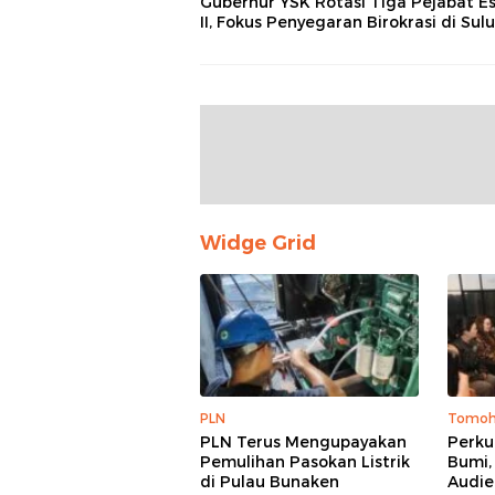
Gubernur YSK Rotasi Tiga Pejabat E
II, Fokus Penyegaran Birokrasi di Sulu
Widge Grid
PLN
Tomo
PLN Terus Mengupayakan
Perku
Pemulihan Pasokan Listrik
Bumi,
di Pulau Bunaken
Audie