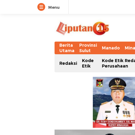
Menu
Berita
Provinsi
Manado
Min
Utama
Sulut
Kode
Kode Etik Red
Redaksi
Etik
Perusahaan