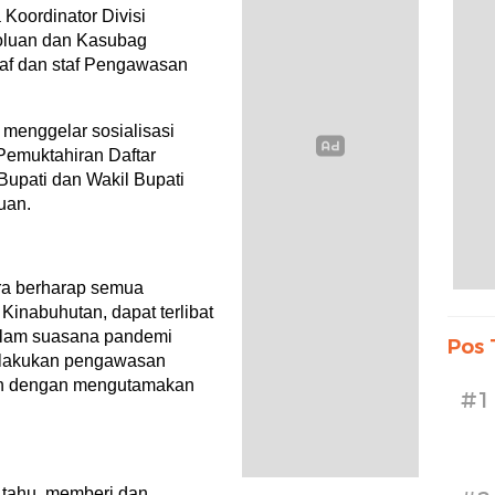
 Koordinator Divisi
oluan dan Kasubag
af dan staf Pengawasan
menggelar sosialisasi
Pemuktahiran Daftar
Bupati dan Wakil Bupati
uan.
ra berharap semua
Kinabuhutan, dapat terlibat
dalam suasana pandemi
Pos 
elakukan pengawasan
ukan dengan mengutamakan
#1
 tahu, memberi dan