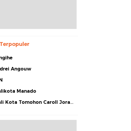
Terpopuler
ngihe
drei Angouw
N
likota Manado
li Kota Tomohon Caroll Joram
arias Senduk