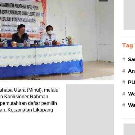
Tag 
#
Sa
#
An
#
PL
hasa Utara (Minut), melalui
#
Wa
an Komisioner Rahman
pemutahiran daftar pemilih
#
Wa
an, Kecamatan Likupang
Az