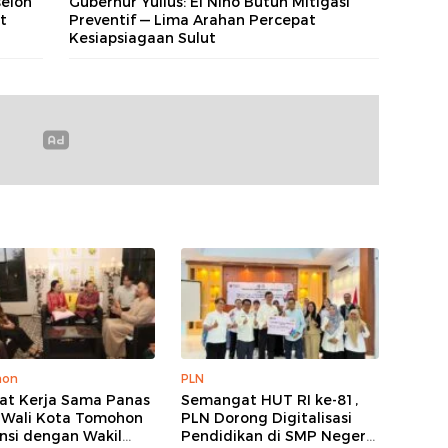
selon
Gubernur Yulius: El Nino Butuh Mitigasi
t
Preventif — Lima Arahan Percepat
Kesiapsiagaan Sulut
hon
PLN
at Kerja Sama Panas
Semangat HUT RI ke-81,
 Wali Kota Tomohon
PLN Dorong Digitalisasi
nsi dengan Wakil
Pendidikan di SMP Negeri