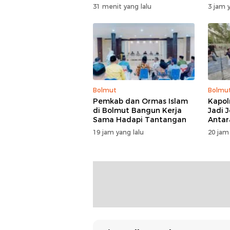
Dubes
31 menit yang lalu
3 jam y
Bolmut
Bolmu
Pemkab dan Ormas Islam
Kapol
di Bolmut Bangun Kerja
Jadi 
Sama Hadapi Tantangan
Antar
Masya
19 jam yang lalu
20 jam