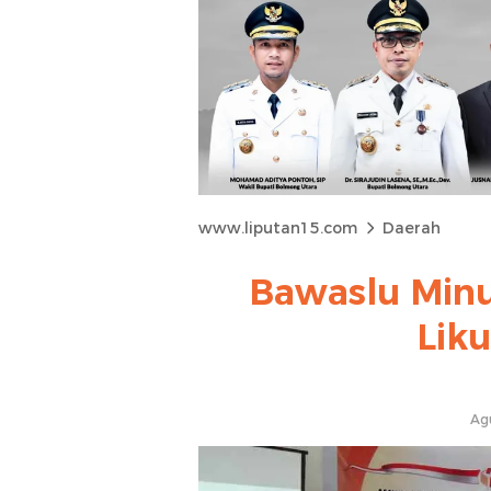
www.liputan15.com
Daerah
Bawaslu Minut
Lik
Ag