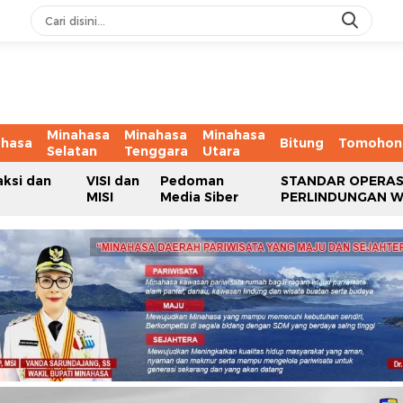
Minahasa
Minahasa
Minahasa
ahasa
Bitung
Tomohon
Selatan
Tenggara
Utara
aksi dan
VISI dan
Pedoman
STANDAR OPERAS
MISI
Media Siber
PERLINDUNGAN 