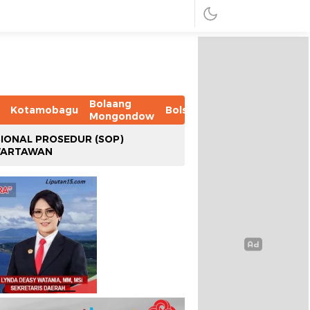
Bolaang
Kotamobagu
Bolsel
Bolmut
Boltim
B
Mongondow
IONAL PROSEDUR (SOP)
WARTAWAN