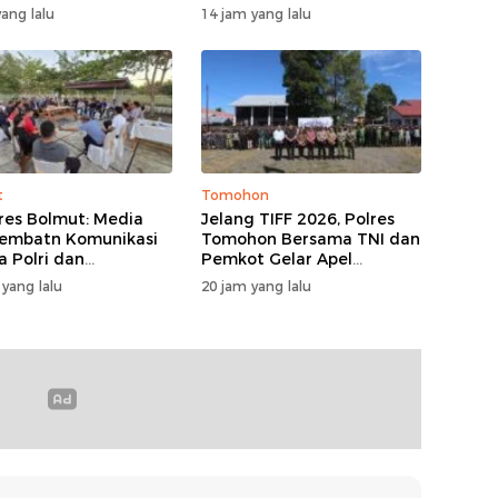
 Selandia Baru
1 Palu Lewat Program
ang lalu
14 jam yang lalu
TJSL
t
Tomohon
res Bolmut: Media
Jelang TIFF 2026, Polres
Jembatn Komunikasi
Tomohon Bersama TNI dan
a Polri dan
Pemkot Gelar Apel
rakat
Kesiapan Pengamanan
 yang lalu
20 jam yang lalu