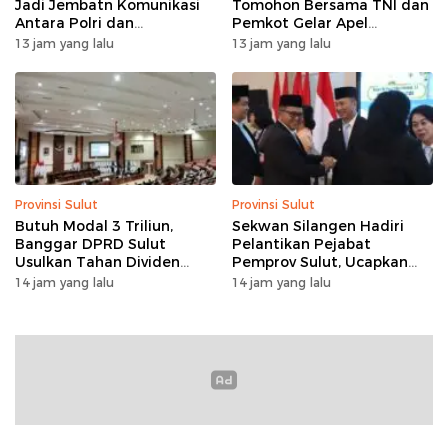
Jadi Jembatn Komunikasi
Tomohon Bersama TNI dan
Antara Polri dan
Pemkot Gelar Apel
Masyarakat
Kesiapan Pengamanan
13 jam yang lalu
13 jam yang lalu
Provinsi Sulut
Provinsi Sulut
Butuh Modal 3 Triliun,
Sekwan Silangen Hadiri
Banggar DPRD Sulut
Pelantikan Pejabat
Usulkan Tahan Dividen
Pemprov Sulut, Ucapkan
Rp79 Miliar untuk Perkuat
Selamat kepada Jahja
14 jam yang lalu
14 jam yang lalu
Modal
Rondonuwu