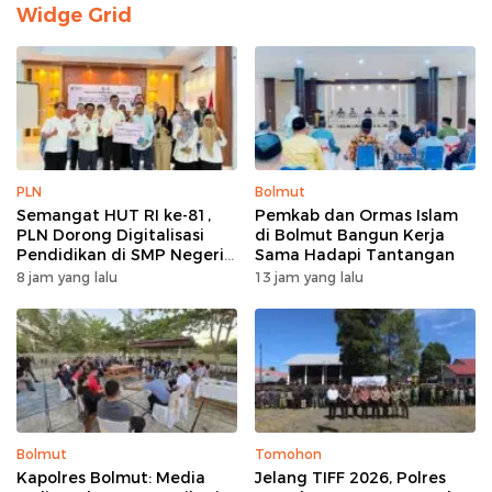
Widge Grid
PLN
Bolmut
Semangat HUT RI ke-81,
Pemkab dan Ormas Islam
PLN Dorong Digitalisasi
di Bolmut Bangun Kerja
Pendidikan di SMP Negeri
Sama Hadapi Tantangan
1 Palu Lewat Program TJSL
8 jam yang lalu
13 jam yang lalu
Bolmut
Tomohon
Kapolres Bolmut: Media
Jelang TIFF 2026, Polres