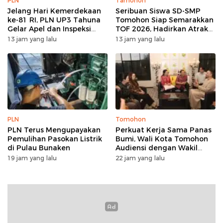
PLN
Tamohon
Jelang Hari Kemerdekaan
Seribuan Siswa SD-SMP
ke-81 RI, PLN UP3 Tahuna
Tomohon Siap Semarakkan
Gelar Apel dan Inspeksi
TOF 2026, Hadirkan Atraksi
Peralatan Guna Pastikan
Kolosal dan Harmoni Seni
13 jam yang lalu
13 jam yang lalu
Keandalan Listrik
Budaya
Kepulauan Nusa Utara
PLN
Tomohon
PLN Terus Mengupayakan
Perkuat Kerja Sama Panas
Pemulihan Pasokan Listrik
Bumi, Wali Kota Tomohon
di Pulau Bunaken
Audiensi dengan Wakil
Dubes Selandia Baru
19 jam yang lalu
22 jam yang lalu