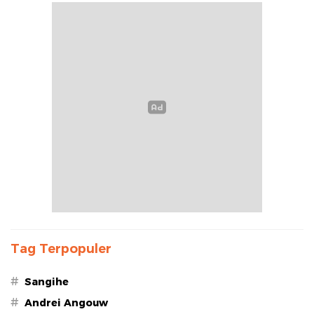
Tag Terpopuler
#
Sangihe
#
Andrei Angouw