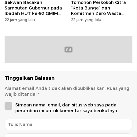
Sekwan Bacakan
Tomohon Perkokoh Citra
Sambutan Gubernur pada
“Kota Bunga” dan
Ibadah HUT ke-92 GMIM
Komitmen Zero Waste
Syalom Molas: Ajakan
lewat Penanaman Bunga
22 jam yang lalu
22 jam yang lalu
Perkuat Iman dan Sinergi
serta Launching Koperasi
Pembangunan
Sapi Perah
Tinggalkan Balasan
Alamat email Anda tidak akan dipublikasikan.
Ruas yang
wajib ditandai
*
Simpan nama, email, dan situs web saya pada
peramban ini untuk komentar saya berikutnya.