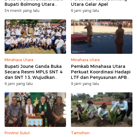
Bupati Bolmong Utara
Utara Gelar Apel
Sampaikan Pesan ini
54 menit yang lalu
6 jam yang lalu
Minahasa Utara
Minahasa Utara
Bupati Joune Ganda Buka
Pemkab Minahasa Utara
Secara Resmi MPLS SNT 4
Perkuat Koordinasi Hadapi
dan SNT 13, Wujudkan
LTF dan Penyusunan APBD
Sinergi Pendidikan Menuju
2027 lewat Apel Bersama
6 jam yang lalu
9 jam yang lalu
Indonesia Emas 2045
Provinsi Sulut
Tamohon