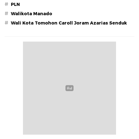
#
PLN
#
Walikota Manado
#
Wali Kota Tomohon Caroll Joram Azarias Senduk