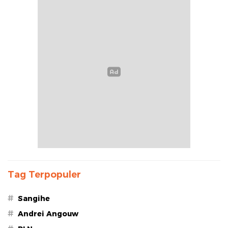
Tag Terpopuler
#
Sangihe
#
Andrei Angouw