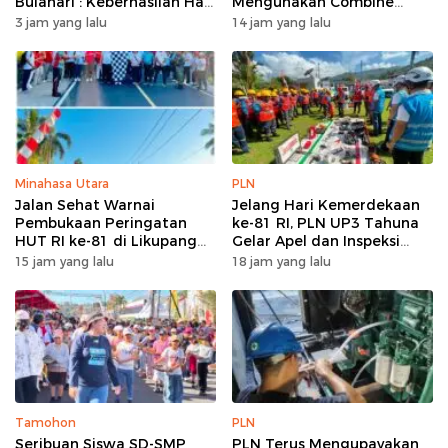
Bulahari : Keberhasilan Hari
Mengunakan Combine
Ini Bukan Garis Akhir Tapi
Harvester
3 jam yang lalu
14 jam yang lalu
Awal Dari Proses
Minahasa Utara
PLN
Jalan Sehat Warnai
Jelang Hari Kemerdekaan
Pembukaan Peringatan
ke-81 RI, PLN UP3 Tahuna
HUT RI ke-81 di Likupang
Gelar Apel dan Inspeksi
Barat
Peralatan Guna Pastikan
15 jam yang lalu
18 jam yang lalu
Keandalan Listrik
Kepulauan Nusa Utara
Tamohon
PLN
Seribuan Siswa SD-SMP
PLN Terus Mengupayakan