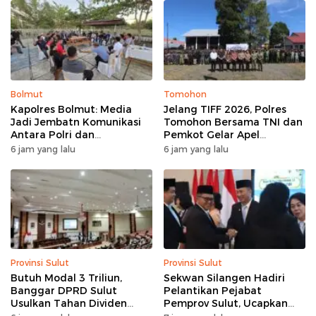
Bolmut
Tomohon
Kapolres Bolmut: Media
Jelang TIFF 2026, Polres
Jadi Jembatn Komunikasi
Tomohon Bersama TNI dan
Antara Polri dan
Pemkot Gelar Apel
Masyarakat
Kesiapan Pengamanan
6 jam yang lalu
6 jam yang lalu
Provinsi Sulut
Provinsi Sulut
Butuh Modal 3 Triliun,
Sekwan Silangen Hadiri
Banggar DPRD Sulut
Pelantikan Pejabat
Usulkan Tahan Dividen
Pemprov Sulut, Ucapkan
Rp79 Miliar untuk Perkuat
Selamat kepada Jahja