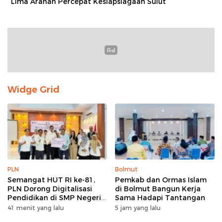
Lima Arahan Percepat Kesiapsiagaan Sulut
Widge Grid
PLN
Bolmut
Semangat HUT RI ke-81,
Pemkab dan Ormas Islam
PLN Dorong Digitalisasi
di Bolmut Bangun Kerja
Pendidikan di SMP Negeri
Sama Hadapi Tantangan
1 Palu Lewat Program TJSL
41 menit yang lalu
5 jam yang lalu