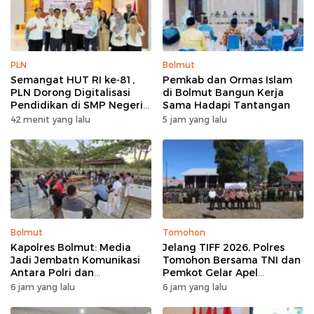
PLN
Bolmut
Semangat HUT RI ke-81,
Pemkab dan Ormas Islam
PLN Dorong Digitalisasi
di Bolmut Bangun Kerja
Pendidikan di SMP Negeri
Sama Hadapi Tantangan
1 Palu Lewat Program TJSL
42 menit yang lalu
5 jam yang lalu
Bolmut
Tomohon
Kapolres Bolmut: Media
Jelang TIFF 2026, Polres
Jadi Jembatn Komunikasi
Tomohon Bersama TNI dan
Antara Polri dan
Pemkot Gelar Apel
Masyarakat
Kesiapan Pengamanan
6 jam yang lalu
6 jam yang lalu