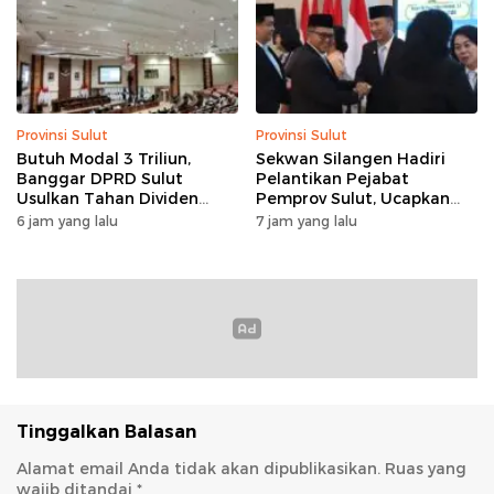
Provinsi Sulut
Provinsi Sulut
Butuh Modal 3 Triliun,
Sekwan Silangen Hadiri
Banggar DPRD Sulut
Pelantikan Pejabat
Usulkan Tahan Dividen
Pemprov Sulut, Ucapkan
Rp79 Miliar untuk Perkuat
Selamat kepada Jahja
6 jam yang lalu
7 jam yang lalu
Modal
Rondonuwu
Tinggalkan Balasan
Alamat email Anda tidak akan dipublikasikan.
Ruas yang
wajib ditandai
*