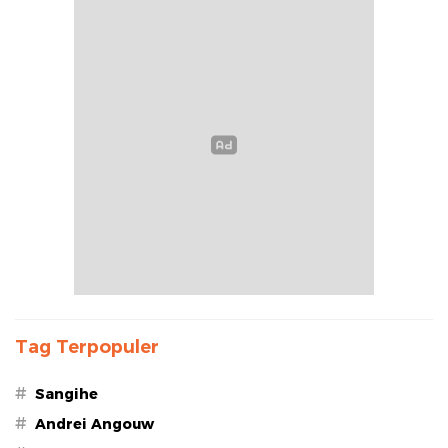
Tag Terpopuler
#
Sangihe
#
Andrei Angouw