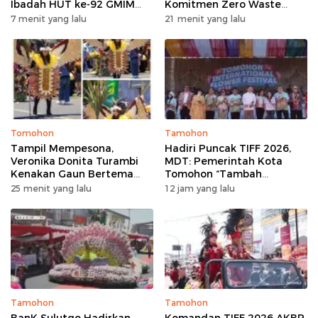
Ibadah HUT ke-92 GMIM
Komitmen Zero Waste
Syalom Molas: Ajakan
lewat Penanaman Bunga
7 menit yang lalu
21 menit yang lalu
Perkuat Iman dan Sinergi
serta Launching Koperasi
Pembangunan
Sapi Perah
Tomohon
Tamohon
Tampil Mempesona,
Hadiri Puncak TIFF 2026,
Veronika Donita Turambi
MDT: Pemerintah Kota
Kenakan Gaun Bertema
Tomohon “Tambah
Manguni di TOF 2026
Mantap”, Usai Parade
25 menit yang lalu
12 jam yang lalu
Bunga Berbagi Sembako
kepada Masyarakat
Tamohon
Tamohon
BanK Sulutgo Hadirkan
Komandan TIFF 2026 AKBP