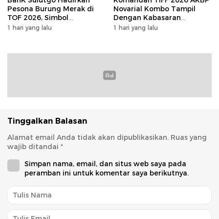
Pesona Burung Merak di
Novarial Kombo Tampil
TOF 2026, Simbol
Dengan Kabasaran
Keagungan Dan
Minahasa, Padukan Tugas
1 hari yang lalu
1 hari yang lalu
Kemakmuran
Dan Budaya
Tinggalkan Balasan
Alamat email Anda tidak akan dipublikasikan.
Ruas yang
wajib ditandai
*
Simpan nama, email, dan situs web saya pada
peramban ini untuk komentar saya berikutnya.